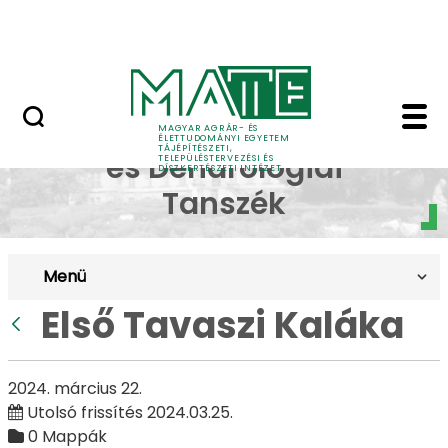
Pályázatok
Ugrás a fő tartalomhoz
English Page
Első Tavaszi Kaláka - 
Dísznövénytermesztési
MAGYAR AGRÁR- ÉS
ÉLETTUDOMÁNYI EGYETEM
TÁJÉPÍTÉSZETI,
és Dendrológiai
TELEPÜLÉSTERVEZÉSI ÉS
DÍSZKERTÉSZETI INTÉZET
Tanszék
Menü
Első Tavaszi Kaláka
Vissza
2024. március 22.
Utolsó frissítés 2024.03.25.
0 Mappák