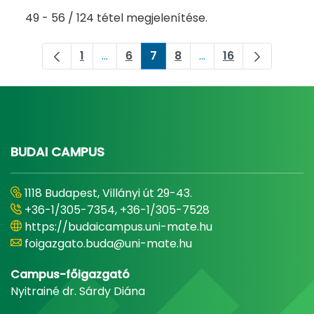
49 - 56 / 124 tétel megjelenítése.
1
...
6
7
8
...
16
Oldal
Köztes oldalak Navigáljon a TAB billent
Oldal
Oldal
Oldal
Köztes oldalak Navigá
Oldal
BUDAI CAMPUS
1118 Budapest, Villányi út 29-43.
+36-1/305-7354, +36-1/305-7528
https://budaicampus.uni-mate.hu
foigazgato.buda@uni-mate.hu
Campus-főigazgató
Nyitrainé dr. Sárdy Diána