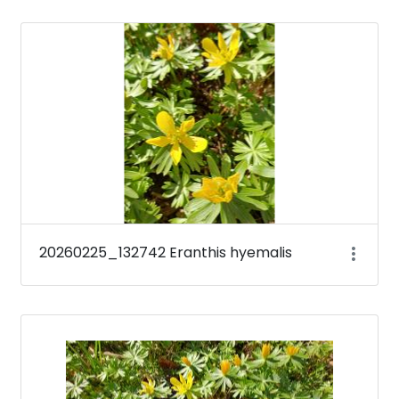
20260225_132742 Eranthis hyemalis