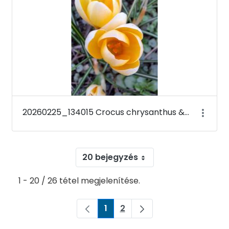
20260225_134015 Crocus chrysanthus &#39;Romance&#39;
20 bejegyzés
1 - 20 / 26 tétel megjelenítése.
1
2
Oldal
Oldal