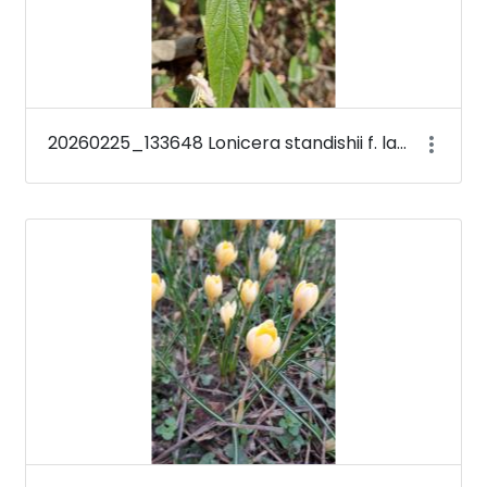
20260225_133648 Lonicera standishii f. lancifolia