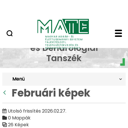
Pályázatok
Ugrás a fő tartalomhoz
English Page
Februári képek - Budai
Dísznövénytermesztési
MAGYAR AGRÁR- ÉS
ÉLETTUDOMÁNYI EGYETEM
TÁJÉPÍTÉSZETI,
és Dendrológiai
TELEPÜLÉSTERVEZÉSI ÉS
DÍSZKERTÉSZETI INTÉZET
Tanszék
Menü
Februári képek
Vissza
Utolsó frissítés 2026.02.27.
0 Mappák
26 Képek