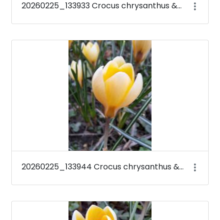
20260225_133933 Crocus chrysanthus &#39;Romance&#39;
20260225_133944 Crocus chrysanthus &#39;Romance&#39;