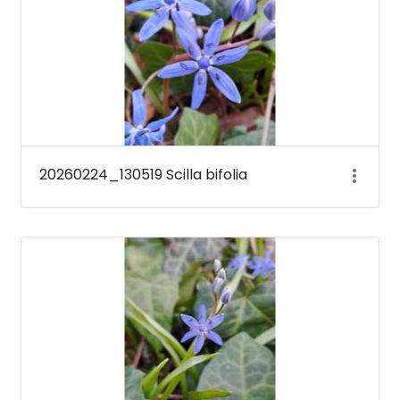
20260224_130519 Scilla bifolia