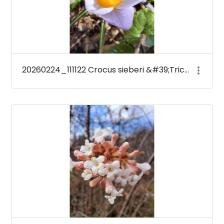
20260224_111122 Crocus sieberi &#39;Tricolor&#39;