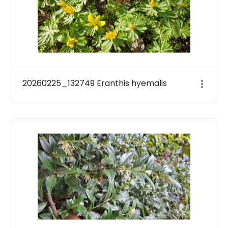
20260225_132749 Eranthis hyemalis