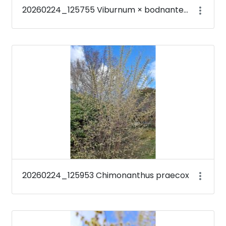
20260224_125755 Viburnum × bodnantense &#39;Deben&#39;
20260224_125953 Chimonanthus praecox