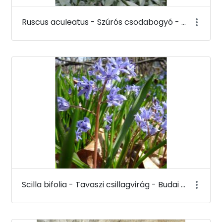
Ruscus aculeatus - Szúrós csodabogyó - Budai Arborétum
Scilla bifolia - Tavaszi csillagvirág - Budai Arborétum