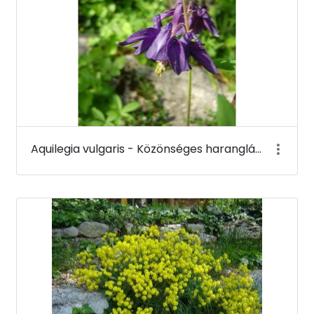
Aquilegia vulgaris - Közönséges harangláb - Budai Arborétum