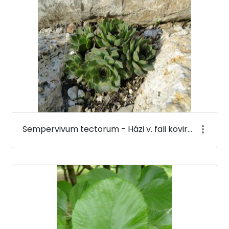
Sempervivum tectorum - Házi v. fali kövirózsa - Budai Arborétum