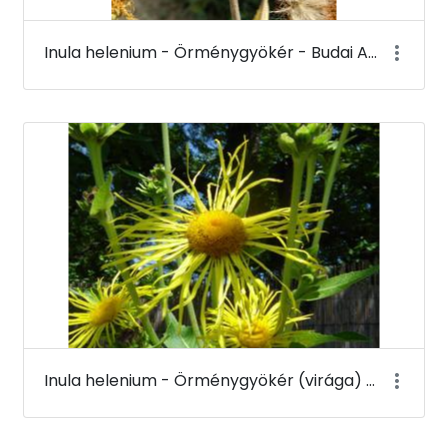
Inula helenium - Örménygyökér - Budai Arborétum
Inula helenium - Örménygyökér (virága) - Budai Arborétum