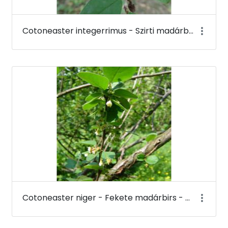
Cotoneaster integerrimus - Szirti madárbirs - Budai Arborétum
Cotoneaster niger - Fekete madárbirs - Budai Arborétum