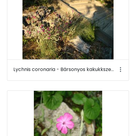
Lychnis coronaria - Bársonyos kakukkszegfű - Budai Arborétum