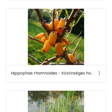
Hippophae rhamnoides - Közönséges homoktövis (termése) - Budai Arborétum