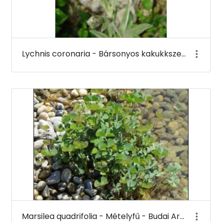
Lychnis coronaria - Bársonyos kakukkszegfű (virága) - Budai Arborétum
Marsilea quadrifolia - Mételyfű - Budai Arborétum