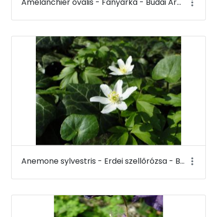
Amelanchier ovalis - Fanyarka - Budai Arborétum
Anemone sylvestris - Erdei szellőrózsa - Budai Arborétum