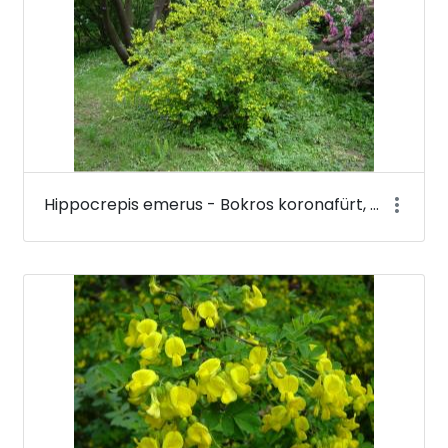
Hippocrepis emerus - Bokros koronafürt, zöldvesszős tisztescserje - Budai Arborétum