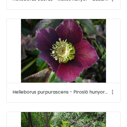
Helleborus purpurascens - Pirosló hunyor - Budai Arborétum