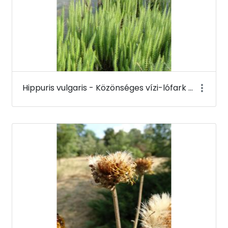
Hippuris vulgaris - Közönséges vízi-lófark - Budai Arborétum