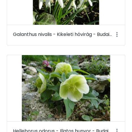
Galanthus nivalis - Kikeleti hóvirág - Budai Arborétum
Helleborus odorus - Illatos hunyor - Budai Arborétum