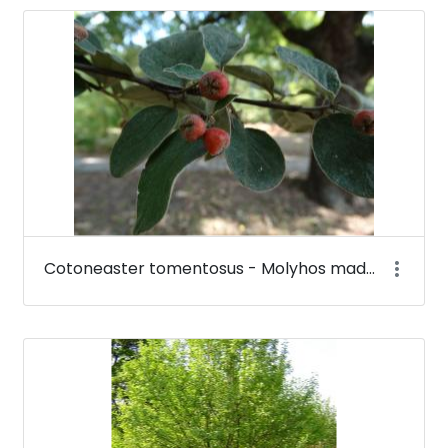
Cotoneaster tomentosus - Molyhos madárbirs - Budai Arborétum