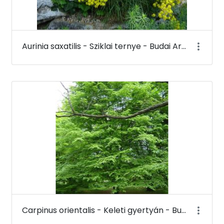
Aurinia saxatilis - Sziklai ternye - Budai Arborétum
Carpinus orientalis - Keleti gyertyán - Budai Arborétum