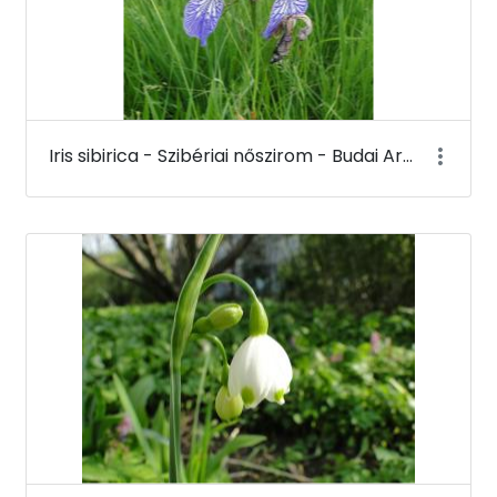
Iris sibirica - Szibériai nőszirom - Budai Arborétum