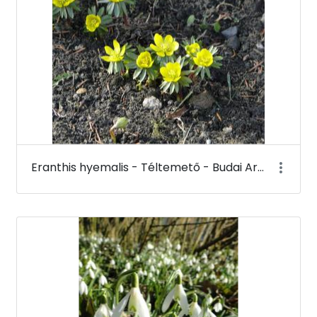
Eranthis hyemalis - Téltemető - Budai Arborétum