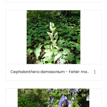
Cephalanthera damasonium - Fehér madársisak - Budai Arborétum