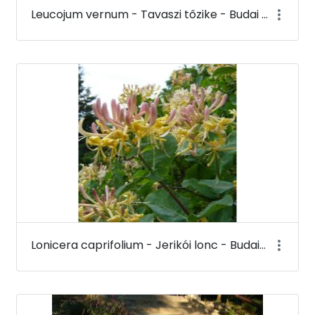
Leucojum vernum - Tavaszi tőzike - Budai Arborétum
Lonicera caprifolium - Jerikói lonc - Budai Arborétum