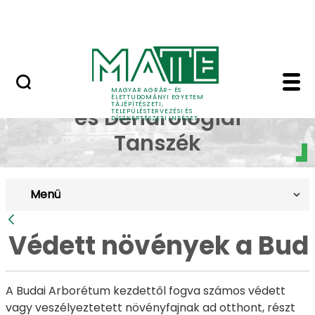
Pályázatok
Ugrás a fő tartalomhoz
English Page
Védett növények a Bud
Dísznövénytermesztési
MAGYAR AGRÁR- ÉS
ÉLETTUDOMÁNYI EGYETEM
TÁJÉPÍTÉSZETI,
és Dendrológiai
TELEPÜLÉSTERVEZÉSI ÉS
DÍSZKERTÉSZETI INTÉZET
Tanszék
Menü
Vissza
Védett növények a Bud
A Budai Arborétum kezdettől fogva számos védett
vagy veszélyeztetett növényfajnak ad otthont, részt