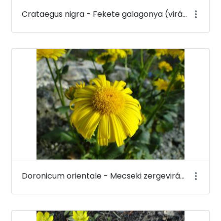
Crataegus nigra - Fekete galagonya (virága) - Budai Arborétum
Doronicum orientale - Mecseki zergevirág - Budai Arborétum