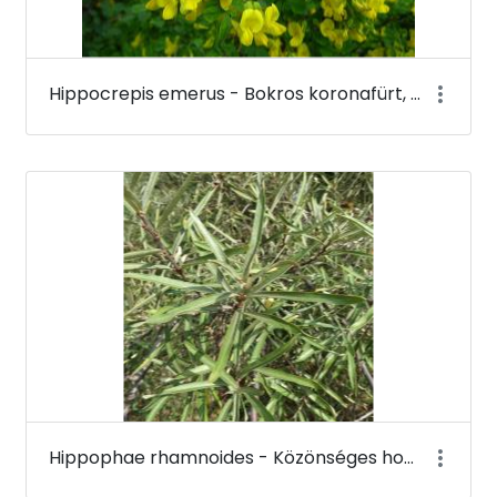
Hippocrepis emerus - Bokros koronafürt, zöldvesszős tisztescserje (virága) - Budai Arborétum
Hippophae rhamnoides - Közönséges homoktövis - Budai Arborétum