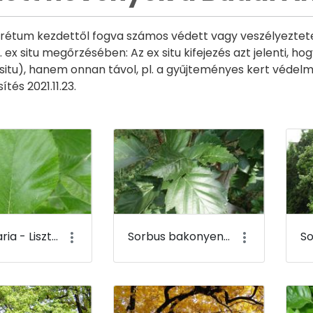
rétum kezdettől fogva számos védett vagy veszélyeztetet
 ex situ megőrzésében: Az ex situ kifejezés azt jelenti, h
 situ), hanem onnan távol, pl. a gyűjteményes kert védelmé
ítés 2021.11.23.
Sorbus aria - Lisztes berkenye - Budai Arborétum
Sorbus bakonyensis - Bakonyi berkenye - Budai Arborétum