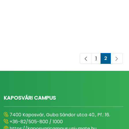
1
2
Oldal
Oldal
KAPOSVÁRI CAMPUS
7400 Kaposvár, Guba Sándor utca 40., Pf.: 16.
+36-82/505-800 / 1000
https://kaposvaricampus.uni-mate.hu