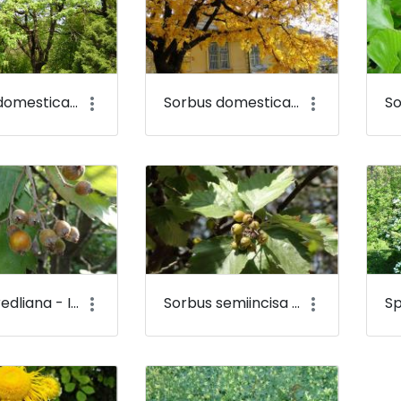
Sorbus domestica - Házi berkenye - Budai Arborétum
Sorbus domestica - Házi berkenye (őszi lombszín) - Budai Arborétum
Sorbus redliana - Inotai berkenye, Rédl-berkenye - Budai Arborétum
Sorbus semiincisa - Budai berkenye - Budai Arborétum