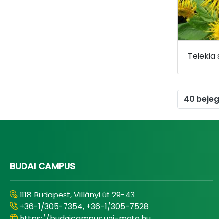
40 beje
BUDAI CAMPUS
1118 Budapest, Villányi út 29-43.
+36-1/305-7354, +36-1/305-7528
https://budaicampus.uni-mate.hu