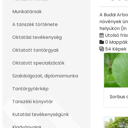
Vissza
Munkatársak
A Budai Arbo
növények ún.
A tanszék története
helyükön (in
Utolsó friss
Oktatási tevékenység
0 Mappák
54 Képek
Oktatott tantárgyak
Médiatár
Oktatott specializációk
Szakdolgozat, diplomamunka
Tantárgytérkép
Tanszéki könyvtár
Kutatási tevékenységünk
Kiadványaink