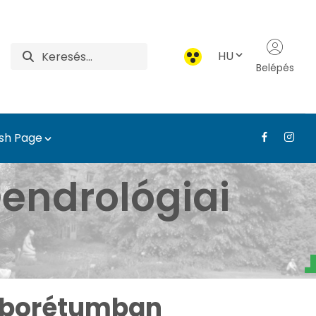
HU
Belépés
ish Page
i Arborétum - Médiatár
endrológiai
Arborétumban