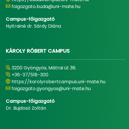
foigazgato.buda@uni-mate.hu
Campus-főigazgató
Nyitrainé dr. Sárdy Diána
KÁROLY RÓBERT CAMPUS
3200 Gyöngyös, Mátrai út 36.
+36-37/518-300
https://karolyrobertcampus.uni-mate.hu
foigazgato.gyongyos@uni-mate.hu
Campus-főigazgató
Dr. Bujdosó Zoltán