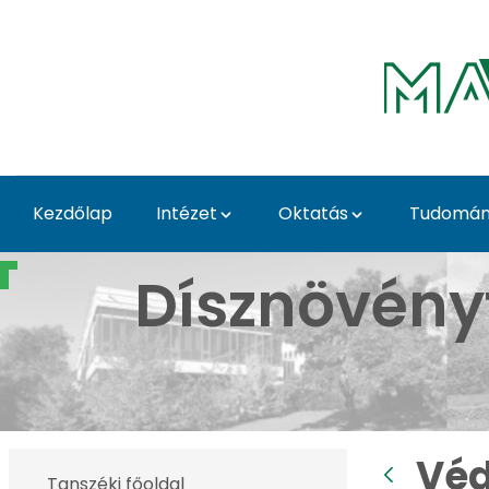
Ugrás a fő tartalomhoz
Kezdőlap
Intézet
Oktatás
Tudomány
Védett növények a Bud
Dísznövény
Véd
Tanszéki főoldal