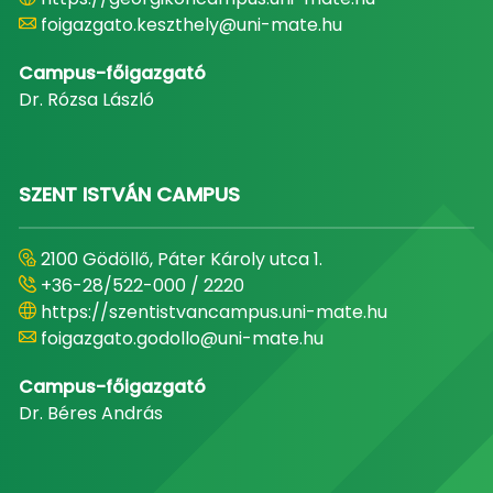
foigazgato.keszthely@uni-mate.hu
Campus-főigazgató
Dr. Rózsa László
SZENT ISTVÁN CAMPUS
2100 Gödöllő, Páter Károly utca 1.
+36-28/522-000 / 2220
https://szentistvancampus.uni-mate.hu
foigazgato.godollo@uni-mate.hu
Campus-főigazgató
Dr. Béres András