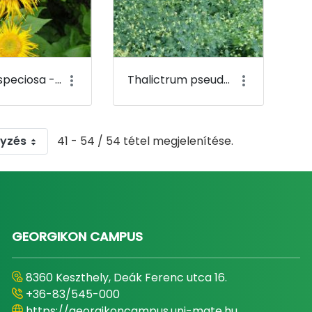
Telekia speciosa - Pompás Teleki-virág - Budai Arborétum
Thalictrum pseudominus - Kékes vagy pannon borkóró - Budai Arborétum
gyzés
41 - 54 / 54 tétel megjelenítése.
GEORGIKON CAMPUS
8360 Keszthely, Deák Ferenc utca 16.
+36-83/545-000
https://georgikoncampus.uni-mate.hu