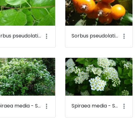
Sorbus pseudolatifolia - Széleslevelű vagy sárgáslevelű berkenye (levele) - Budai Arborétum
Sorbus pseudolatifolia - Széleslevelű vagy sárgáslevelű berkenye (termése) - Budai Arborétum
Spiraea media - Szirti gyöngyvessző - Budai Arborétum
Spiraea media - Szirti gyöngyvessző (virága) - Budai Arborétum