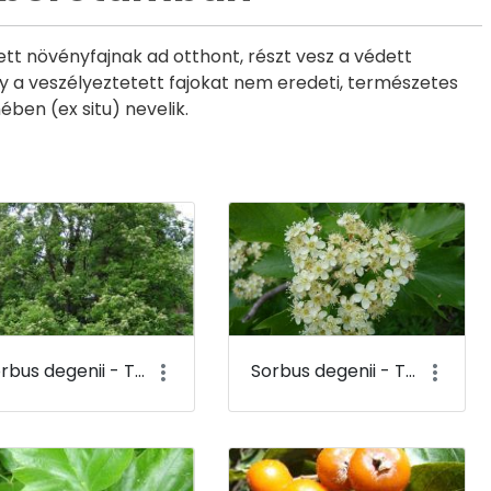
t növényfajnak ad otthont, részt vesz a védett
ogy a veszélyeztetett fajokat nem eredeti, természetes
ben (ex situ) nevelik.
Sorbus degenii - Termetes berkenye - Budai Arborétum
Sorbus degenii - Termetes berkenye (virága) - Budai Arborétum