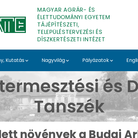
MAGYAR AGRÁR- ÉS
ÉLETTUDOMÁNYI EGYETEM
TÁJÉPÍTÉSZETI,
TELEPÜLÉSTERVEZÉSI ÉS
DÍSZKERTÉSZETI INTÉZET
, Kutatás
Nagyvilág
Pályázatok
Engl
ai Arborétumban - Buda
termesztési és D
Tanszék
ett növények a Budai 