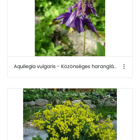
Aquilegia vulgaris - Közönséges harangláb - Budai Arborétum