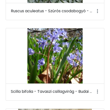
Ruscus aculeatus - Szúrós csodabogyó - Budai Arborétum
Scilla bifolia - Tavaszi csillagvirág - Budai Arborétum