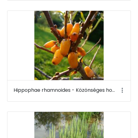
Hippophae rhamnoides - Közönséges homoktövis (termése) - Budai Arborétum