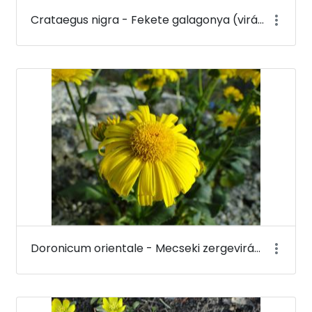
Crataegus nigra - Fekete galagonya (virága) - Budai Arborétum
Doronicum orientale - Mecseki zergevirág - Budai Arborétum