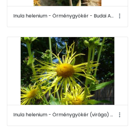
Inula helenium - Örménygyökér - Budai Arborétum
Inula helenium - Örménygyökér (virága) - Budai Arborétum