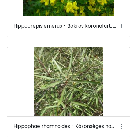
Hippocrepis emerus - Bokros koronafürt, zöldvesszős tisztescserje (virága) - Budai Arborétum
Hippophae rhamnoides - Közönséges homoktövis - Budai Arborétum