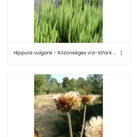
Hippuris vulgaris - Közönséges vízi-lófark - Budai Arborétum