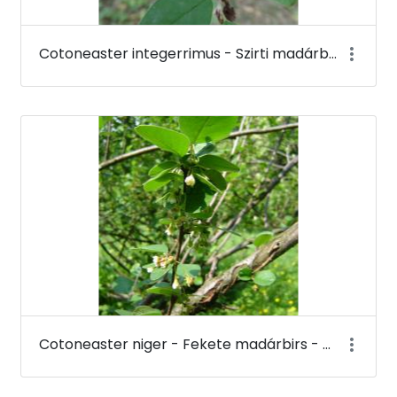
Cotoneaster integerrimus - Szirti madárbirs - Budai Arborétum
Cotoneaster niger - Fekete madárbirs - Budai Arborétum