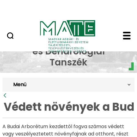
Pályázatok
Ugrás a fő tartalomhoz
English Page
Védett növények a Bud
Dísznövénytermesztési
MAGYAR AGRÁR- ÉS
ÉLETTUDOMÁNYI EGYETEM
TÁJÉPÍTÉSZETI,
és Dendrológiai
TELEPÜLÉSTERVEZÉSI ÉS
DÍSZKERTÉSZETI INTÉZET
Tanszék
Menü
Vissza
Védett növények a Bud
A Budai Arborétum kezdettől fogva számos védett
vagy veszélyeztetett növényfajnak ad otthont, részt