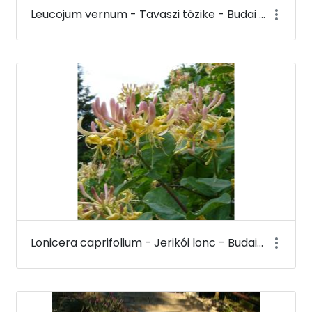
Leucojum vernum - Tavaszi tőzike - Budai Arborétum
Lonicera caprifolium - Jerikói lonc - Budai Arborétum