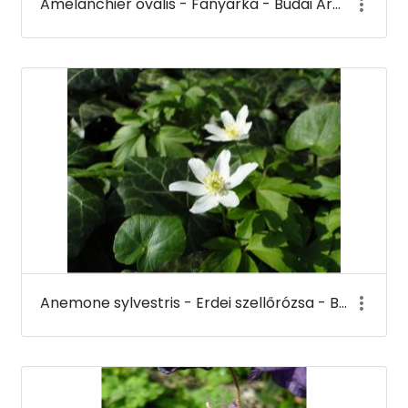
Amelanchier ovalis - Fanyarka - Budai Arborétum
Anemone sylvestris - Erdei szellőrózsa - Budai Arborétum