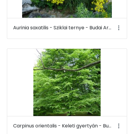
Aurinia saxatilis - Sziklai ternye - Budai Arborétum
Carpinus orientalis - Keleti gyertyán - Budai Arborétum