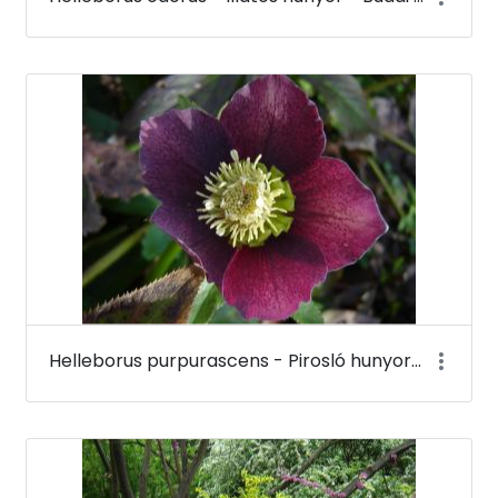
Helleborus purpurascens - Pirosló hunyor - Budai Arborétum