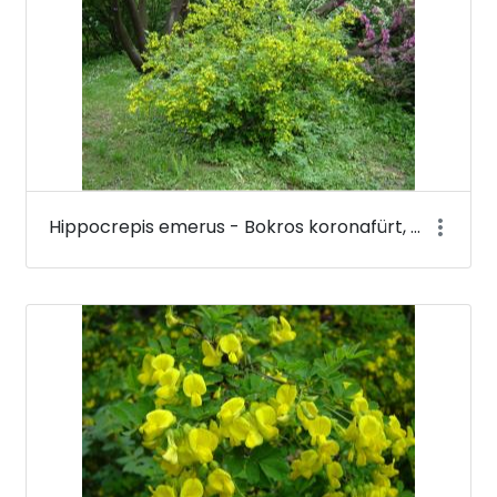
Hippocrepis emerus - Bokros koronafürt, zöldvesszős tisztescserje - Budai Arborétum