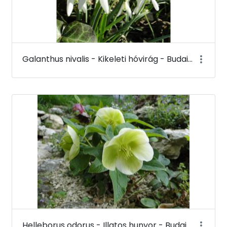
Galanthus nivalis - Kikeleti hóvirág - Budai Arborétum
Helleborus odorus - Illatos hunyor - Budai Arborétum