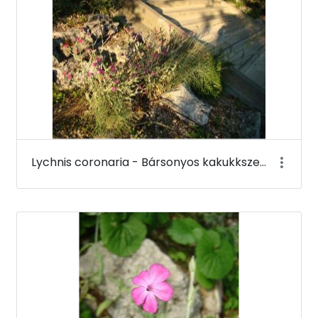
Lychnis coronaria - Bársonyos kakukkszegfű - Budai Arborétum