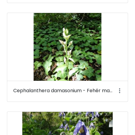
Cephalanthera damasonium - Fehér madársisak - Budai Arborétum