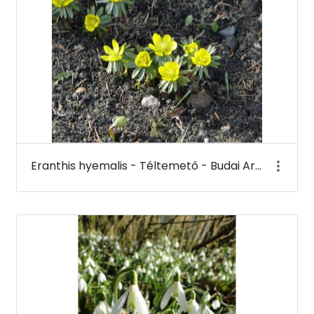
Eranthis hyemalis - Téltemető - Budai Arborétum