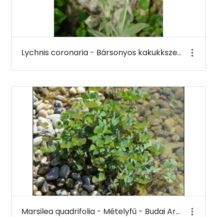
Lychnis coronaria - Bársonyos kakukkszegfű (virága) - Budai Arborétum
Marsilea quadrifolia - Mételyfű - Budai Arborétum