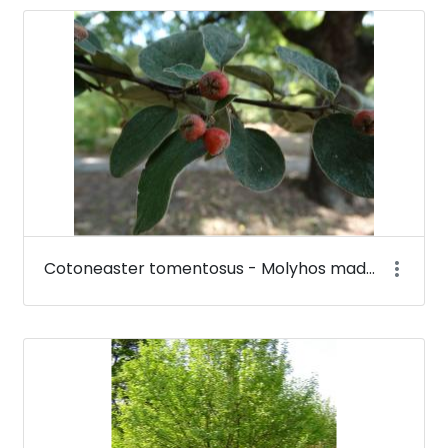
Cotoneaster tomentosus - Molyhos madárbirs - Budai Arborétum