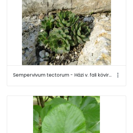
Sempervivum tectorum - Házi v. fali kövirózsa - Budai Arborétum