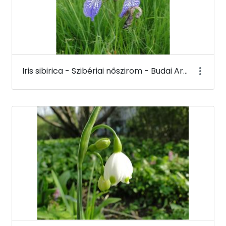
Iris sibirica - Szibériai nőszirom - Budai Arborétum