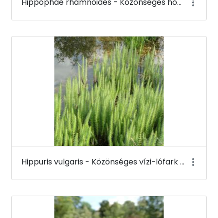
Hippophae rhamnoides - Közönséges homoktövis (termése) - Budai Arborétum
Hippuris vulgaris - Közönséges vízi-lófark - Budai Arborétum