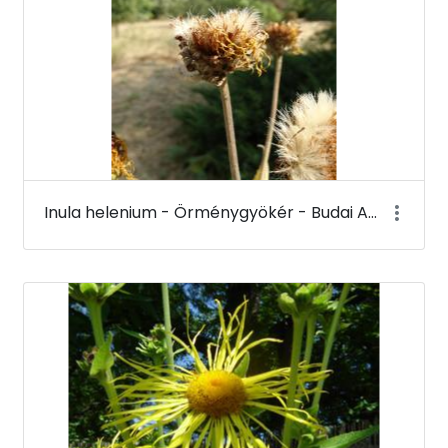
Inula helenium - Örménygyökér - Budai Arborétum