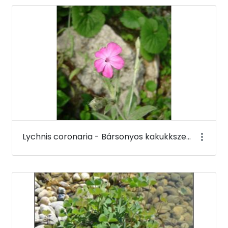
Lychnis coronaria - Bársonyos kakukkszegfű (virága) - Budai Arborétum