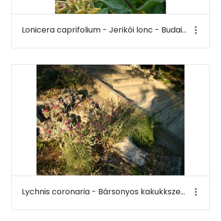
Lonicera caprifolium - Jerikói lonc - Budai Arborétum
Lychnis coronaria - Bársonyos kakukkszegfű - Budai Arborétum