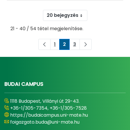
20 bejegyzés
21 - 40 / 54 tétel megjelenítése.
1
2
3
Oldal
Oldal
Oldal
BUDAI CAMPUS
1118 Budapest, Villányi út 29-43.
+36-1/305-7354, +36-1/305-7528
https://budaicampus.uni-mate.hu
foigazgato.buda@uni-mate.hu