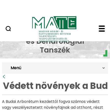
Pályázatok
Ugrás a fő tartalomhoz
English Page
Védett növények a Bud
Dísznövénytermesztési
MAGYAR AGRÁR- ÉS
ÉLETTUDOMÁNYI EGYETEM
TÁJÉPÍTÉSZETI,
és Dendrológiai
TELEPÜLÉSTERVEZÉSI ÉS
DÍSZKERTÉSZETI INTÉZET
Tanszék
Menü
Vissza
Védett növények a Bud
A Budai Arborétum kezdettől fogva számos védett
vagy veszélyeztetett növényfajnak ad otthont, részt