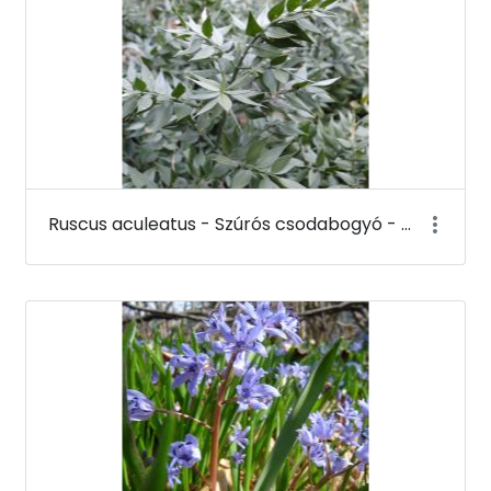
Ruscus aculeatus - Szúrós csodabogyó - Budai Arborétum