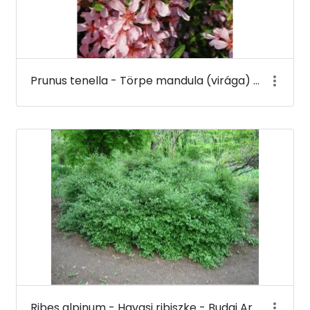
Prunus tenella - Törpe mandula (virága) - Budai Arborétum
Ribes alpinum - Havasi ribiszke - Budai Arborétum