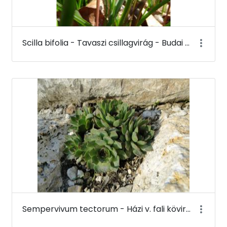
Scilla bifolia - Tavaszi csillagvirág - Budai Arborétum
Sempervivum tectorum - Házi v. fali kövirózsa - Budai Arborétum