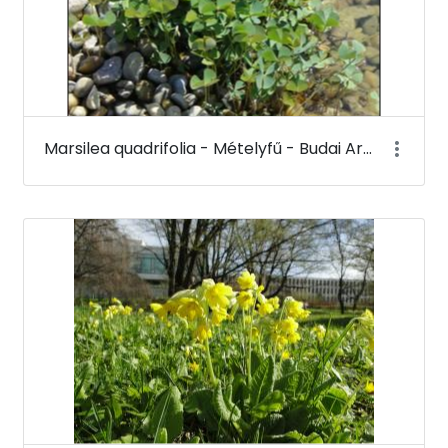
Marsilea quadrifolia - Mételyfű - Budai Arborétum