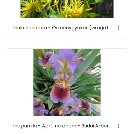
Inula helenium - Örménygyökér (virága) - Budai Arborétum
Iris pumila - Apró nőszirom - Budai Arborétum