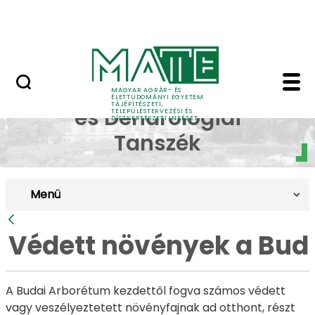
Pályázatok
Ugrás a fő tartalomhoz
English Page
Védett növények a Bud
Dísznövénytermesztési
MAGYAR AGRÁR- ÉS
ÉLETTUDOMÁNYI EGYETEM
TÁJÉPÍTÉSZETI,
és Dendrológiai
TELEPÜLÉSTERVEZÉSI ÉS
DÍSZKERTÉSZETI INTÉZET
Tanszék
Menü
Vissza
Védett növények a Bud
A Budai Arborétum kezdettől fogva számos védett
vagy veszélyeztetett növényfajnak ad otthont, részt