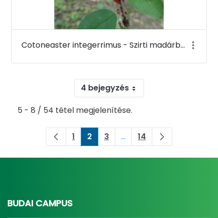
Cotoneaster integerrimus - Szirti madárbirs - Budai Arborétum
4 bejegyzés
5 - 8 / 54 tétel megjelenítése.
1
2
3
...
14
Oldal
Oldal
Oldal
Köztes oldalak Navigáljon
Oldal
BUDAI CAMPUS