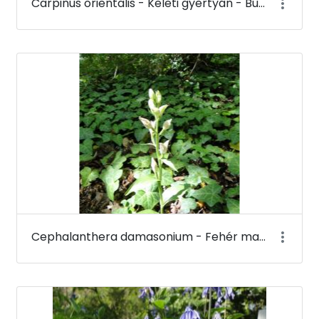
Carpinus orientalis - Keleti gyertyán - Budai Arborétum
Cephalanthera damasonium - Fehér madársisak - Budai Arborétum