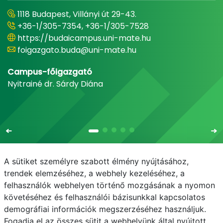
1118 Budapest, Villányi út 29-43.
+36-1/305-7354, +36-1/305-7528
https://budaicampus.uni-mate.hu
foigazgato.buda@uni-mate.hu
Campus-főigazgató
Nyitrainé dr. Sárdy Diána
A sütiket személyre szabott élmény nyújtásához,
trendek elemzéséhez, a webhely kezeléséhez, a
felhasználók webhelyen történő mozgásának a nyomon
E-mail
Telefonkönyv
NEPTUN
E-learning
követéséhez és felhasználói bázisunkkal kapcsolatos
demográfiai információk megszerzéséhez használjuk.
Adatvédelem
Fogadja el az összes sütit a webhelyünk által nyújtott