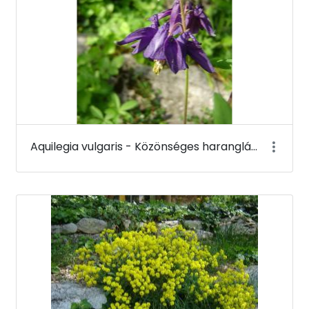
Aquilegia vulgaris - Közönséges harangláb - Budai Arborétum