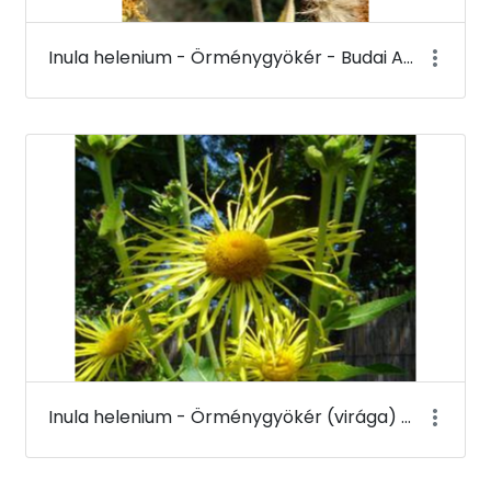
Inula helenium - Örménygyökér - Budai Arborétum
Inula helenium - Örménygyökér (virága) - Budai Arborétum