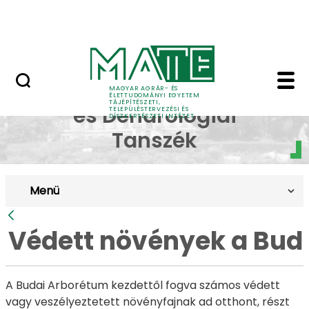
Pályázatok
Ugrás a fő tartalomhoz
English Page
Védett növények a Bud
Dísznövénytermesztési
MAGYAR AGRÁR- ÉS
ÉLETTUDOMÁNYI EGYETEM
TÁJÉPÍTÉSZETI,
és Dendrológiai
TELEPÜLÉSTERVEZÉSI ÉS
DÍSZKERTÉSZETI INTÉZET
Tanszék
Menü
Vissza
Védett növények a Bud
A Budai Arborétum kezdettől fogva számos védett
vagy veszélyeztetett növényfajnak ad otthont, részt