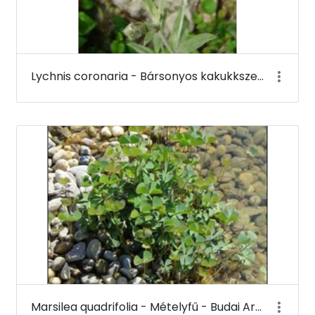
Lychnis coronaria - Bársonyos kakukkszegfű (virága) - Budai Arborétum
Marsilea quadrifolia - Mételyfű - Budai Arborétum