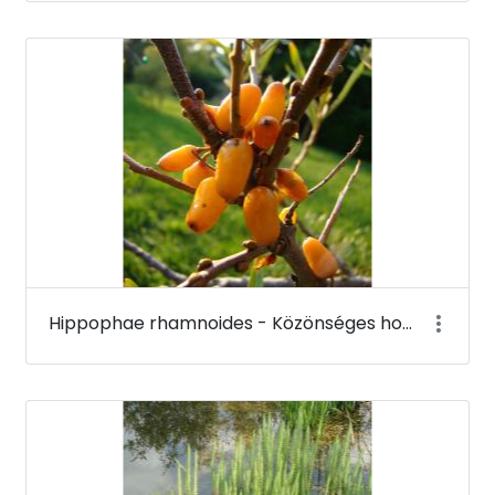
Hippophae rhamnoides - Közönséges homoktövis (termése) - Budai Arborétum