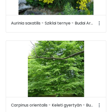
Aurinia saxatilis - Sziklai ternye - Budai Arborétum
Carpinus orientalis - Keleti gyertyán - Budai Arborétum