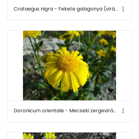
Crataegus nigra - Fekete galagonya (virága) - Budai Arborétum
Doronicum orientale - Mecseki zergevirág - Budai Arborétum