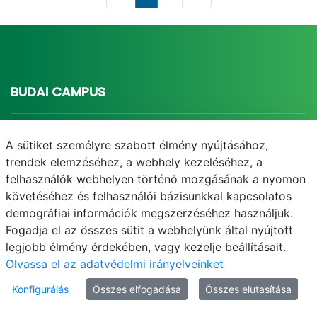
Oldal
Oldal
BUDAI CAMPUS
1118 Budapest, Villányi út 29-43.
A sütiket személyre szabott élmény nyújtásához,
+36-1/305-7354, +36-1/305-7528
trendek elemzéséhez, a webhely kezeléséhez, a
https://budaicampus.uni-mate.hu
felhasználók webhelyen történő mozgásának a nyomon
foigazgato.buda@uni-mate.hu
követéséhez és felhasználói bázisunkkal kapcsolatos
demográfiai információk megszerzéséhez használjuk.
Campus-főigazgató
Fogadja el az összes sütit a webhelyünk által nyújtott
Nyitrainé dr. Sárdy Diána
legjobb élmény érdekében, vagy kezelje beállításait.
Olvassa el az adatvédelmi irányelveinket
Konfigurálás
Összes elfogadása
Összes elutasítása