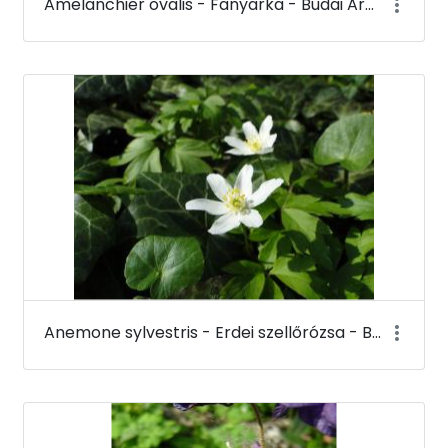
Amelanchier ovalis - Fanyarka - Budai Arborétum
Anemone sylvestris - Erdei szellőrózsa - Budai Arborétum