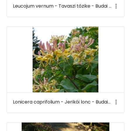
Leucojum vernum - Tavaszi tőzike - Budai Arborétum
Lonicera caprifolium - Jerikói lonc - Budai Arborétum