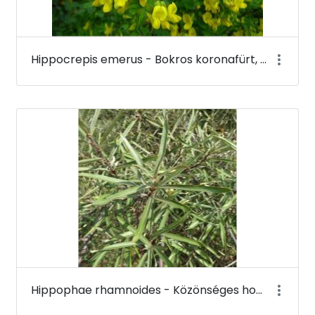
Hippocrepis emerus - Bokros koronafürt, zöldvesszős tisztescserje (virága) - Budai Arborétum
Hippophae rhamnoides - Közönséges homoktövis - Budai Arborétum