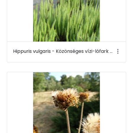
Hippuris vulgaris - Közönséges vízi-lófark - Budai Arborétum