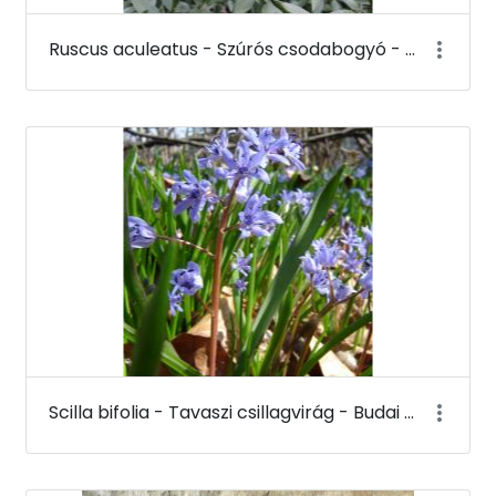
Ruscus aculeatus - Szúrós csodabogyó - Budai Arborétum
Scilla bifolia - Tavaszi csillagvirág - Budai Arborétum