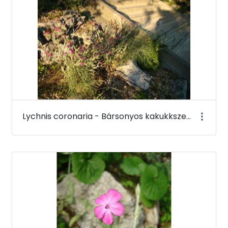
Lychnis coronaria - Bársonyos kakukkszegfű - Budai Arborétum