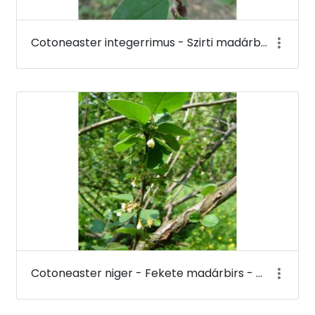
Cotoneaster integerrimus - Szirti madárbirs - Budai Arborétum
Cotoneaster niger - Fekete madárbirs - Budai Arborétum