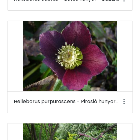
Helleborus purpurascens - Pirosló hunyor - Budai Arborétum