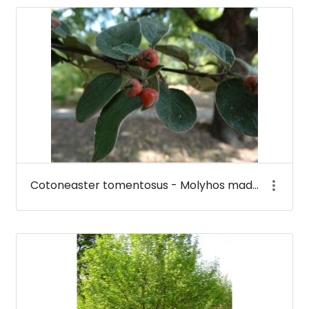
Cotoneaster tomentosus - Molyhos madárbirs - Budai Arborétum