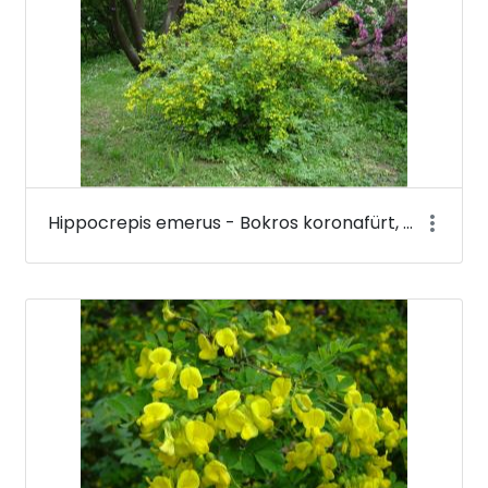
Hippocrepis emerus - Bokros koronafürt, zöldvesszős tisztescserje - Budai Arborétum