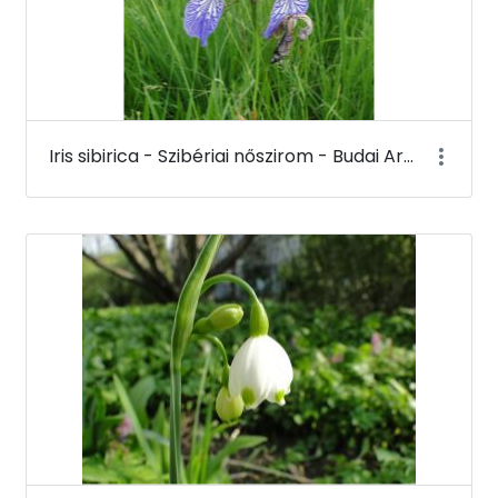
Iris sibirica - Szibériai nőszirom - Budai Arborétum