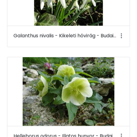
Galanthus nivalis - Kikeleti hóvirág - Budai Arborétum
Helleborus odorus - Illatos hunyor - Budai Arborétum