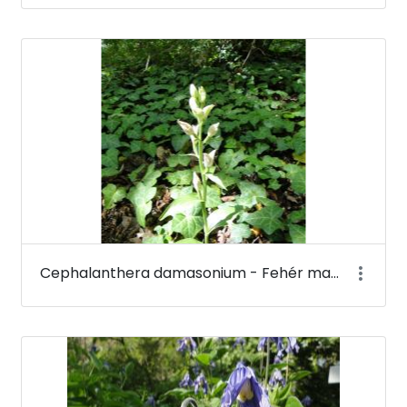
Cephalanthera damasonium - Fehér madársisak - Budai Arborétum