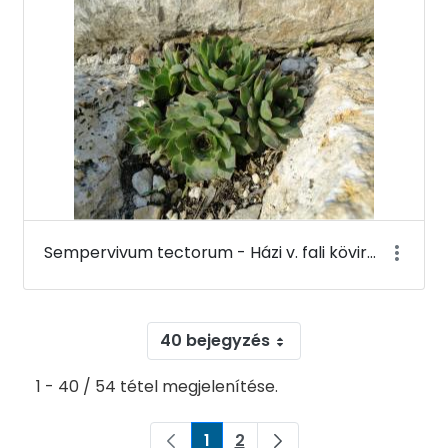
Sempervivum tectorum - Házi v. fali kövirózsa - Budai Arborétum
40 bejegyzés
1 - 40 / 54 tétel megjelenítése.
1
2