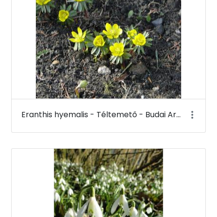
Eranthis hyemalis - Téltemető - Budai Arborétum