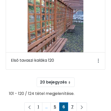
Első tavaszi kaláka 120
20 bejegyzés
101 - 120 / 124 tétel megjelenítése.
1
...
5
6
7
Oldal
Köztes oldalak Navigáljon a TAB bi
Oldal
Oldal
Oldal