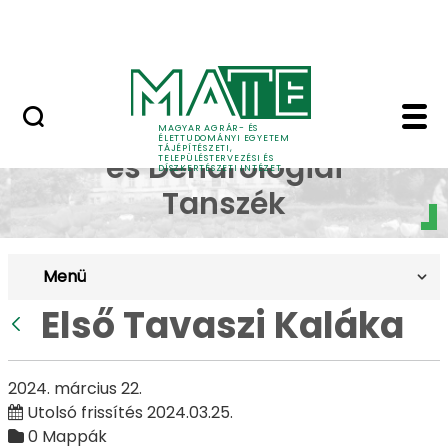
Pályázatok
Ugrás a fő tartalomhoz
English Page
Első Tavaszi Kaláka - 
Dísznövénytermesztési
MAGYAR AGRÁR- ÉS
ÉLETTUDOMÁNYI EGYETEM
TÁJÉPÍTÉSZETI,
és Dendrológiai
TELEPÜLÉSTERVEZÉSI ÉS
DÍSZKERTÉSZETI INTÉZET
Tanszék
Menü
Első Tavaszi Kaláka
Vissza
2024. március 22.
Utolsó frissítés 2024.03.25.
0 Mappák