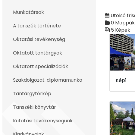
Vissza
Munkatársak
Utolsó fris
0 Mappák
A tanszék története
5 Képek
Médiatár
Oktatási tevékenység
Oktatott tantárgyak
Oktatott specializációk
Szakdolgozat, diplomamunka
Kép1
Tantárgytérkép
Tanszéki könyvtár
Kutatási tevékenységünk
Kiadványaink