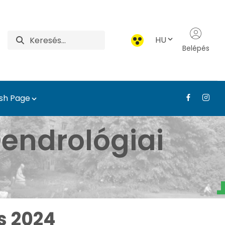
HU
Belépés
ish Page
borétum - Médiatár - T
endrológiai
s 2024