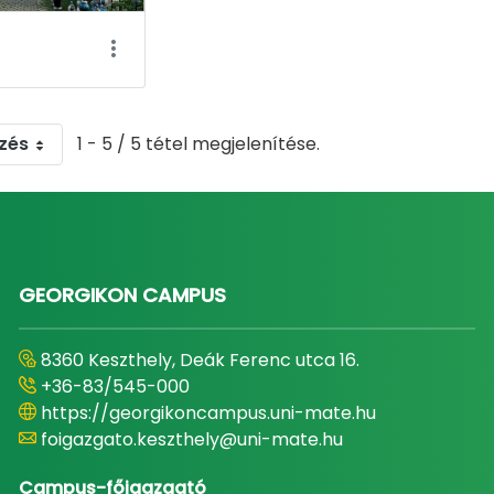
zés
1 - 5 / 5 tétel megjelenítése.
GEORGIKON CAMPUS
8360 Keszthely, Deák Ferenc utca 16.
+36-83/545-000
https://georgikoncampus.uni-mate.hu
foigazgato.keszthely@uni-mate.hu
Campus-főigazgató