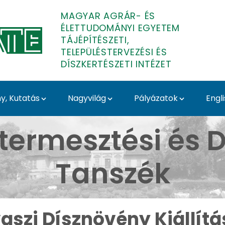
MAGYAR AGRÁR- ÉS
ÉLETTUDOMÁNYI EGYETEM
TÁJÉPÍTÉSZETI,
TELEPÜLÉSTERVEZÉSI ÉS
DÍSZKERTÉSZETI INTÉZET
, Kutatás
Nagyvilág
Pályázatok
Engl
llítás 2024 - Budai Ar
termesztési és D
Tanszék
aszi Dísznövény Kiállítá