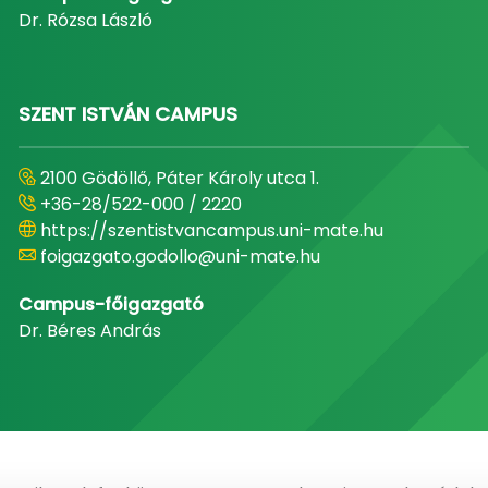
Dr. Rózsa László
SZENT ISTVÁN CAMPUS
2100 Gödöllő, Páter Károly utca 1.
+36-28/522-000 / 2220
https://szentistvancampus.uni-mate.hu
foigazgato.godollo@uni-mate.hu
Campus-főigazgató
Dr. Béres András