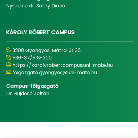
Nyitrainé dr. Sárdy Diána
KÁROLY RÓBERT CAMPUS
3200 Gyöngyös, Mátrai út 36.
+36-37/518-300
https://karolyrobertcampus.uni-mate.hu
foigazgato.gyongyos@uni-mate.hu
Campus-főigazgató
Dr. Bujdosó Zoltán