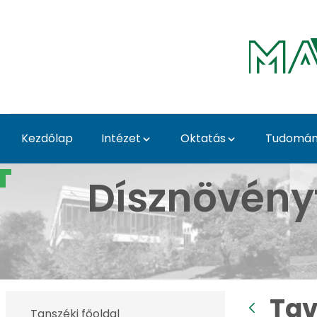
Ugrás a fő tartalomhoz
Kezdőlap
Intézet
Oktatás
Tudomány
Tavaszi Dísznövény Kiá
Dísznövény
Tav
Tanszéki főoldal