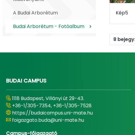
A Budai Arborétum
Kép5
Budai Arborétum - Fotóalbum
8 bejegy
BUDAI CAMPUS
1118 Budapest, Villányi út 29-43.
+36-1/305-7354, +36-1/305-7528
https://budaicampus.uni-mate.hu
foigazgato.buda@uni-mate.hu
Campus-főigazgató