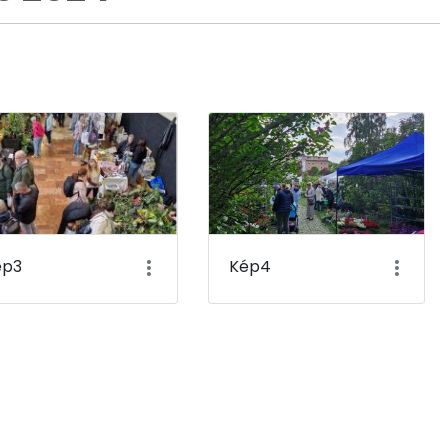
ép3
Kép4