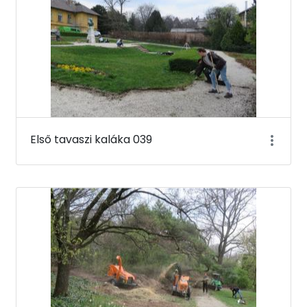
Első tavaszi kaláka 039