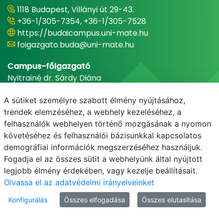
1118 Budapest, Villányi út 29-43.
+36-1/305-7354, +36-1/305-7528
https://budaicampus.uni-mate.hu
foigazgato.buda@uni-mate.hu
Campus-főigazgató
Nyitrainé dr. Sárdy Diána
A sütiket személyre szabott élmény nyújtásához,
trendek elemzéséhez, a webhely kezeléséhez, a
felhasználók webhelyen történő mozgásának a nyomon
követéséhez és felhasználói bázisunkkal kapcsolatos
demográfiai információk megszerzéséhez használjuk.
Fogadja el az összes sütit a webhelyünk által nyújtott
legjobb élmény érdekében, vagy kezelje beállításait.
E-mail
Telefonkönyv
NEPTUN
E-learning
Olvassa el az adatvédelmi irányelveinket
Konfigurálás
Összes elfogadása
Összes elutasítása
Adatvédelem