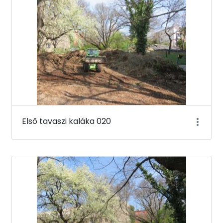
Első tavaszi kaláka 020