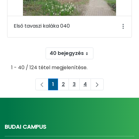
Első tavaszi kaláka 040
40 bejegyzés
1 - 40 / 124 tétel megjelenítése.
1
2
3
4
Oldal
Oldal
Oldal
Oldal
BUDAI CAMPUS