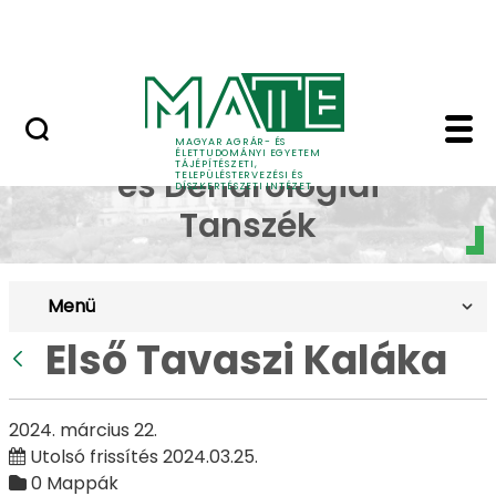
Pályázatok
Ugrás a fő tartalomhoz
English Page
Első Tavaszi Kaláka - 
Dísznövénytermesztési
MAGYAR AGRÁR- ÉS
ÉLETTUDOMÁNYI EGYETEM
TÁJÉPÍTÉSZETI,
és Dendrológiai
TELEPÜLÉSTERVEZÉSI ÉS
DÍSZKERTÉSZETI INTÉZET
Tanszék
Menü
Első Tavaszi Kaláka
Vissza
2024. március 22.
Utolsó frissítés 2024.03.25.
0 Mappák