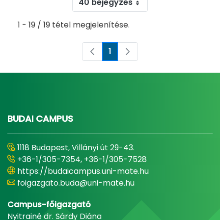
40 bejegyzés
1 - 19 / 19 tétel megjelenítése.
1
Oldal
BUDAI CAMPUS
1118 Budapest, Villányi út 29-43.
+36-1/305-7354, +36-1/305-7528
https://budaicampus.uni-mate.hu
foigazgato.buda@uni-mate.hu
Campus-főigazgató
Nyitrainé dr. Sárdy Diána