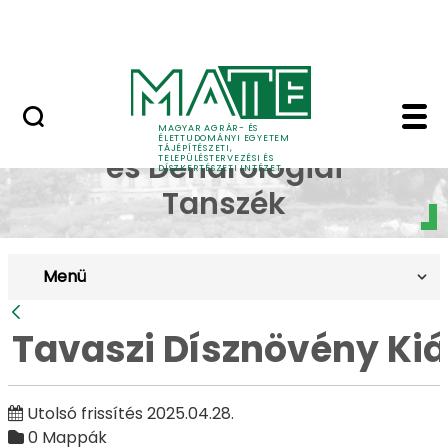
Pályázatok
Ugrás a fő tartalomhoz
English Page
Tavaszi Dísznövény Kiá
Dísznövénytermesztési
MAGYAR AGRÁR- ÉS
ÉLETTUDOMÁNYI EGYETEM
TÁJÉPÍTÉSZETI,
és Dendrológiai
TELEPÜLÉSTERVEZÉSI ÉS
DÍSZKERTÉSZETI INTÉZET
Tanszék
Menü
Vissza
Tavaszi Dísznövény Kiál
Utolsó frissítés 2025.04.28.
0 Mappák