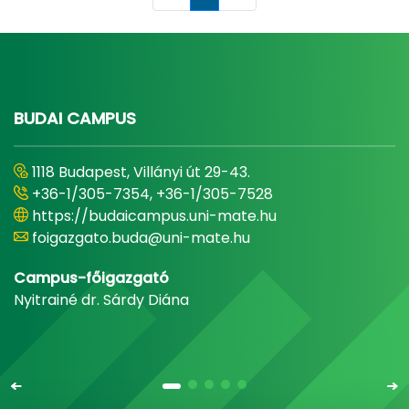
Oldal
BUDAI CAMPUS
1118 Budapest, Villányi út 29-43.
+36-1/305-7354, +36-1/305-7528
https://budaicampus.uni-mate.hu
foigazgato.buda@uni-mate.hu
Campus-főigazgató
Nyitrainé dr. Sárdy Diána