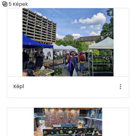
5 Képek
Médiatár
Kép1