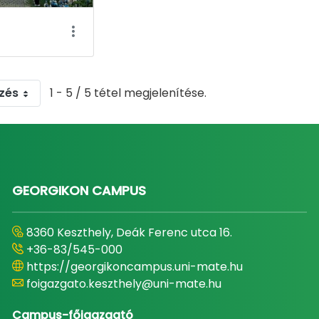
zés
1 - 5 / 5 tétel megjelenítése.
GEORGIKON CAMPUS
8360 Keszthely, Deák Ferenc utca 16.
+36-83/545-000
https://georgikoncampus.uni-mate.hu
foigazgato.keszthely@uni-mate.hu
Campus-főigazgató