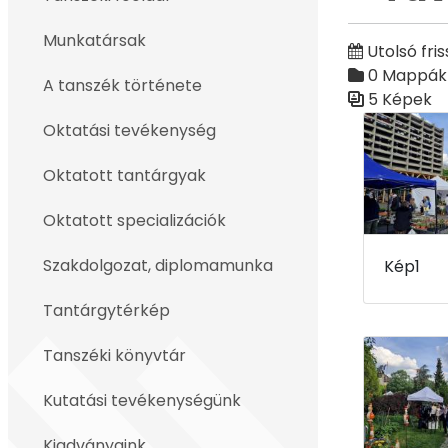
Vissza
Munkatársak
Utolsó fris
0 Mappák
A tanszék története
5 Képek
Médiatár
Oktatási tevékenység
Oktatott tantárgyak
Oktatott specializációk
Szakdolgozat, diplomamunka
Kép1
Tantárgytérkép
Tanszéki könyvtár
Kutatási tevékenységünk
Kiadványaink