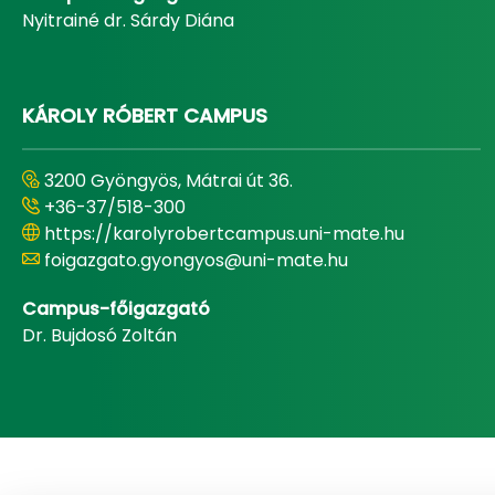
Nyitrainé dr. Sárdy Diána
KÁROLY RÓBERT CAMPUS
3200 Gyöngyös, Mátrai út 36.
+36-37/518-300
https://karolyrobertcampus.uni-mate.hu
foigazgato.gyongyos@uni-mate.hu
Campus-főigazgató
Dr. Bujdosó Zoltán