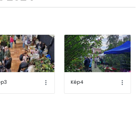
ép3
Kép4