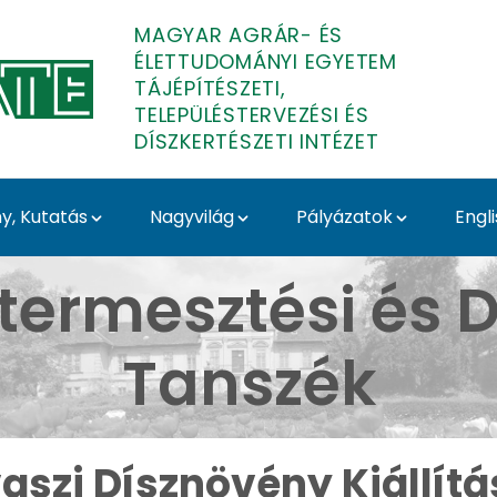
MAGYAR AGRÁR- ÉS
ÉLETTUDOMÁNYI EGYETEM
TÁJÉPÍTÉSZETI,
TELEPÜLÉSTERVEZÉSI ÉS
DÍSZKERTÉSZETI INTÉZET
, Kutatás
Nagyvilág
Pályázatok
Engl
llítás 2024 - Budai Ar
termesztési és D
Tanszék
aszi Dísznövény Kiállítá