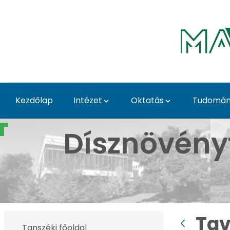
Ugrás a fő tartalomhoz
Kezdőlap
Intézet
Oktatás
Tudomány
Tavaszi Dísznövény Kiá
Dísznövény
Tav
Tanszéki főoldal