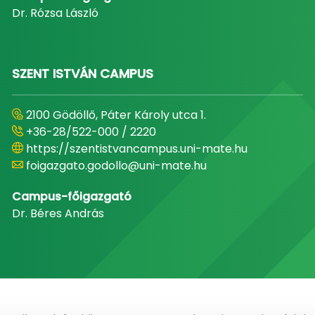
Dr. Rózsa László
SZENT ISTVÁN CAMPUS
2100 Gödöllő, Páter Károly utca 1.
+36-28/522-000 / 2220
https://szentistvancampus.uni-mate.hu
foigazgato.godollo@uni-mate.hu
Campus-főigazgató
Dr. Béres András