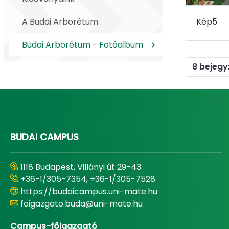
A Budai Arborétum
Kép5
Budai Arborétum - Fotóalbum
8 bejegy
BUDAI CAMPUS
1118 Budapest, Villányi út 29-43.
+36-1/305-7354, +36-1/305-7528
https://budaicampus.uni-mate.hu
foigazgato.buda@uni-mate.hu
Campus-főigazgató