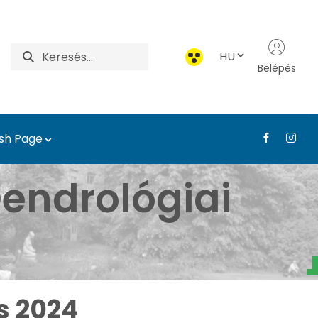
HU
Belépés
ish Page
borétum - Médiatár - T
endrológiai
s 2024