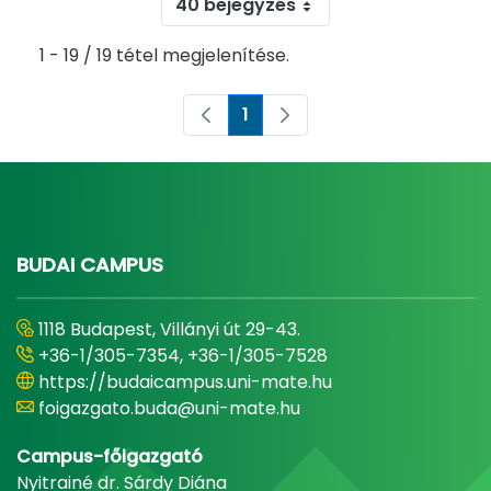
40 bejegyzés
1 - 19 / 19 tétel megjelenítése.
1
Oldal
BUDAI CAMPUS
1118 Budapest, Villányi út 29-43.
+36-1/305-7354, +36-1/305-7528
https://budaicampus.uni-mate.hu
foigazgato.buda@uni-mate.hu
Campus-főigazgató
Nyitrainé dr. Sárdy Diána