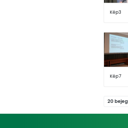
Kép3
Kép7
20 beje