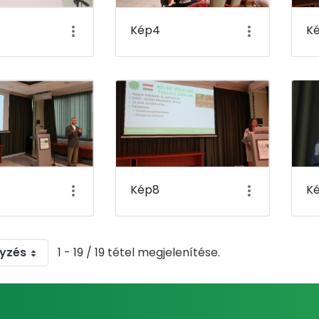
Kép4
K
Kép8
K
gyzés
1 - 19 / 19 tétel megjelenítése.