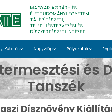
MAGYAR AGRÁR- ÉS
ÉLETTUDOMÁNYI EGYETEM
TÁJÉPÍTÉSZETI,
TELEPÜLÉSTERVEZÉSI ÉS
DÍSZKERTÉSZETI INTÉZET
, Kutatás
Nagyvilág
Pályázatok
Engl
llítás 2025 - Budai Ar
termesztési és D
Tanszék
aszi Dísznövény Kiállítá