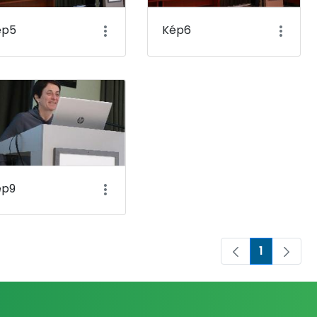
ép5
Kép6
ép9
1
Oldal