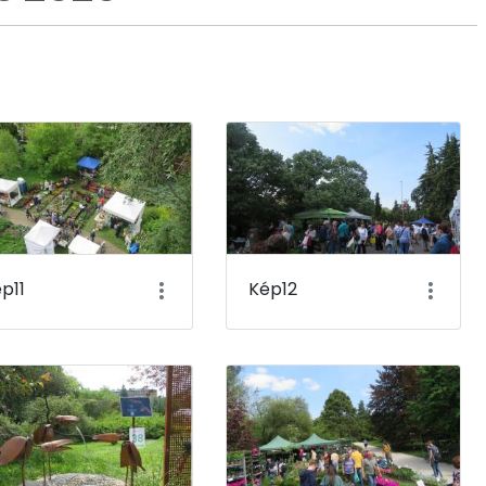
p11
Kép12