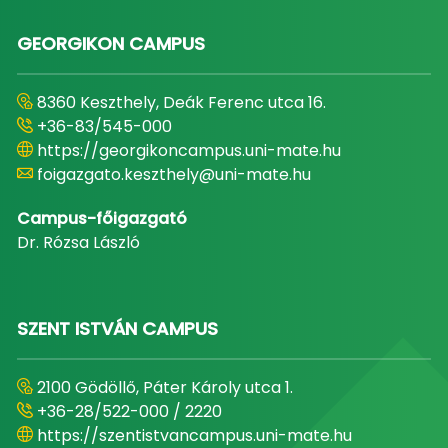
GEORGIKON CAMPUS
8360 Keszthely, Deák Ferenc utca 16.
+36-83/545-000
https://georgikoncampus.uni-mate.hu
foigazgato.keszthely@uni-mate.hu
Campus-főigazgató
Dr. Rózsa László
SZENT ISTVÁN CAMPUS
2100 Gödöllő, Páter Károly utca 1.
+36-28/522-000 / 2220
https://szentistvancampus.uni-mate.hu