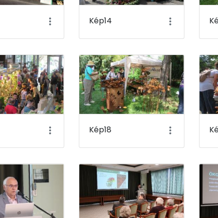
Kép14
K
Kép18
Ké