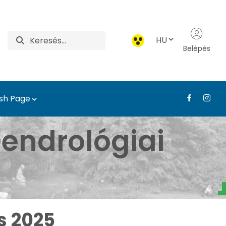
HU
Belépés
ish Page
borétum - Médiatár - T
endrológiai
s 2025