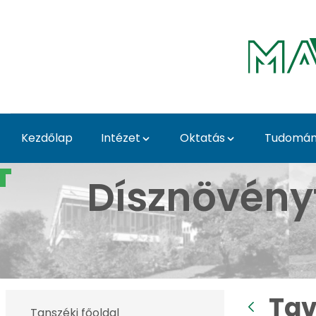
Ugrás a fő tartalomhoz
Kezdőlap
Intézet
Oktatás
Tudomány
Tavaszi Dísznövény Kiá
Dísznövény
Tav
Tanszéki főoldal