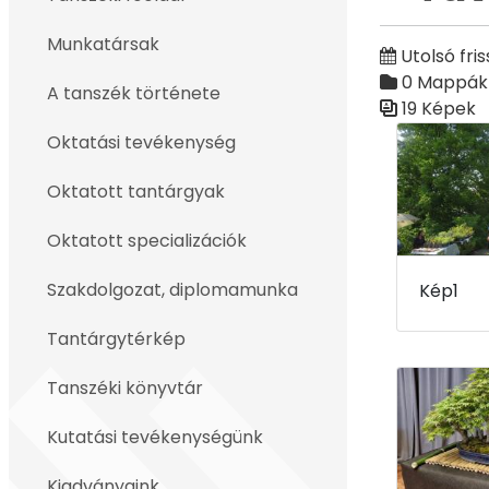
Vissza
Munkatársak
Utolsó fris
0 Mappák
A tanszék története
19 Képek
Médiatár
Oktatási tevékenység
Oktatott tantárgyak
Oktatott specializációk
Szakdolgozat, diplomamunka
Kép1
Tantárgytérkép
Tanszéki könyvtár
Kutatási tevékenységünk
Kiadványaink