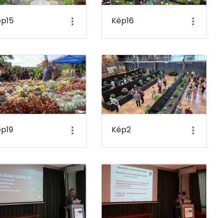
ép15
Kép16
p19
Kép2