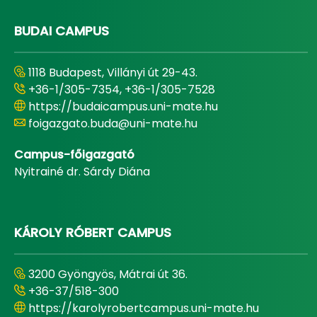
BUDAI CAMPUS
1118 Budapest, Villányi út 29-43.
+36-1/305-7354, +36-1/305-7528
https://budaicampus.uni-mate.hu
foigazgato.buda@uni-mate.hu
Campus-főigazgató
Nyitrainé dr. Sárdy Diána
KÁROLY RÓBERT CAMPUS
3200 Gyöngyös, Mátrai út 36.
+36-37/518-300
https://karolyrobertcampus.uni-mate.hu