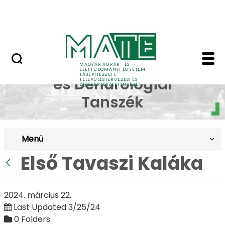
Pályázatok
Skip to Main Content
English Page
Első Tavaszi Kaláka - 
Dísznövénytermesztési
MAGYAR AGRÁR- ÉS
ÉLETTUDOMÁNYI EGYETEM
TÁJÉPÍTÉSZETI,
és Dendrológiai
TELEPÜLÉSTERVEZÉSI ÉS
DÍSZKERTÉSZETI INTÉZET
Tanszék
Menü
Első Tavaszi Kaláka
Back
2024. március 22.
Last Updated 3/25/24
0 Folders