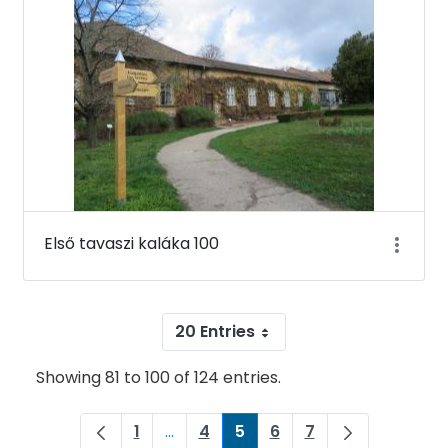
Első tavaszi kaláka 100
20 Entries
Showing 81 to 100 of 124 entries.
1
...
4
5
6
7
Page
Intermediate Pages Use TAB to navi
Page
Page
Page
Page