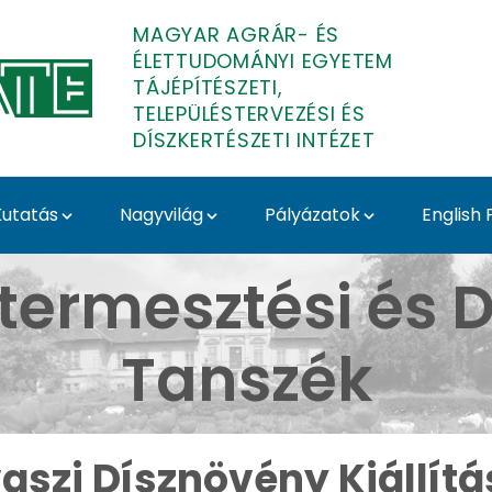
MAGYAR AGRÁR- ÉS
ÉLETTUDOMÁNYI EGYETEM
TÁJÉPÍTÉSZETI,
TELEPÜLÉSTERVEZÉSI ÉS
DÍSZKERTÉSZETI INTÉZET
utatás
Nagyvilág
Pályázatok
English
llítás 2025 - Budai Ar
termesztési és D
Tanszék
aszi Dísznövény Kiállítá