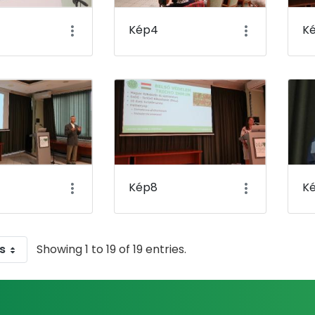
Kép4
K
Kép8
K
s
Showing 1 to 19 of 19 entries.