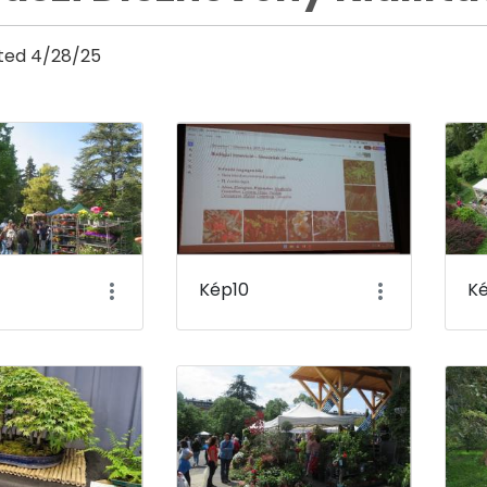
ted 4/28/25
y
Kép10
Ké