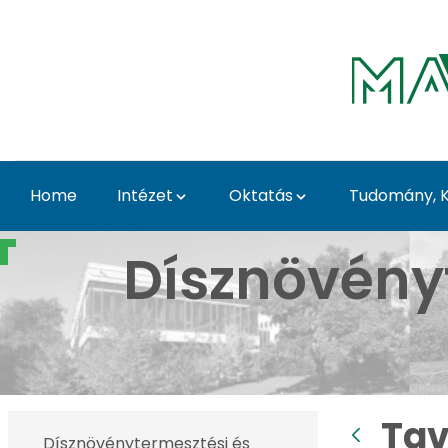
Skip to Main Content
Home
Intézet
Oktatás
Tudomány, K
Tavaszi Dísznövény Kiá
Dísznövény
Tav
Dísznövénytermesztési és