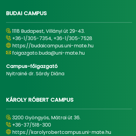
BUDAI CAMPUS
1118 Budapest, Villányi út 29-43.
+36-1/305-7354, +36-1/305-7528
https://budaicampus.uni-mate.hu
foigazgato.buda@uni-mate.hu
Campus-főigazgató
Nyitrainé dr. Sárdy Diána
KÁROLY RÓBERT CAMPUS
3200 Gyöngyös, Mátrai út 36.
+36-37/518-300
https://karolyrobertcampus.uni-mate.hu