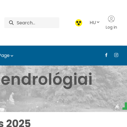
HU
Log in
 Page
borétum - Médiatár - T
endrológiai
s 2025