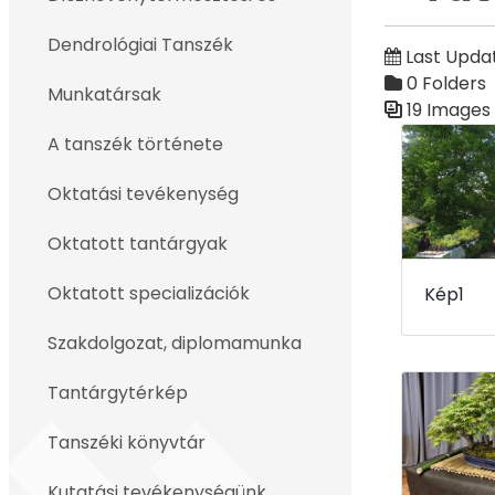
Back
Dendrológiai Tanszék
Last Upda
0 Folders
Munkatársak
19 Images
Media Galler
A tanszék története
Oktatási tevékenység
Oktatott tantárgyak
Oktatott specializációk
Kép1
Szakdolgozat, diplomamunka
Tantárgytérkép
Tanszéki könyvtár
Kutatási tevékenységünk