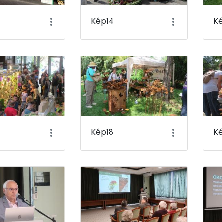
Kép14
K
Kép18
Ké