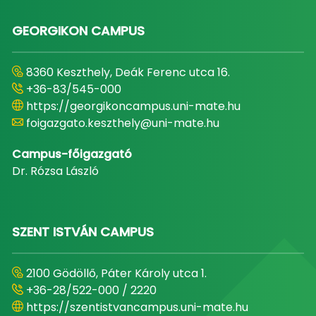
GEORGIKON CAMPUS
8360 Keszthely, Deák Ferenc utca 16.
+36-83/545-000
https://georgikoncampus.uni-mate.hu
foigazgato.keszthely@uni-mate.hu
Campus-főigazgató
Dr. Rózsa László
SZENT ISTVÁN CAMPUS
2100 Gödöllő, Páter Károly utca 1.
+36-28/522-000 / 2220
https://szentistvancampus.uni-mate.hu