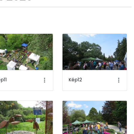
p11
Kép12