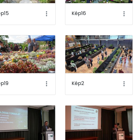
ép15
Kép16
p19
Kép2