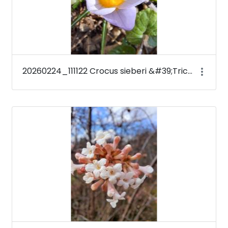
20260224_111122 Crocus sieberi &#39;Tricolor&#39;