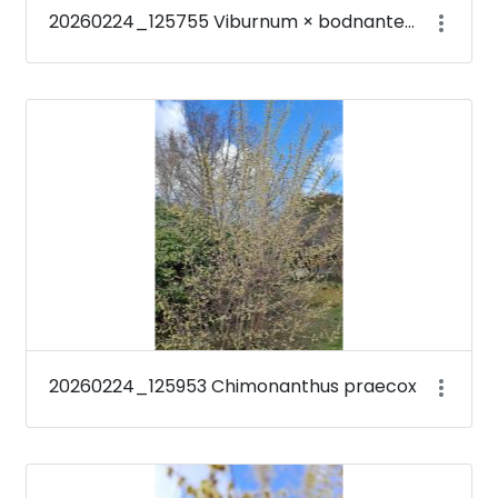
20260224_125755 Viburnum × bodnantense &#39;Deben&#39;
20260224_125953 Chimonanthus praecox