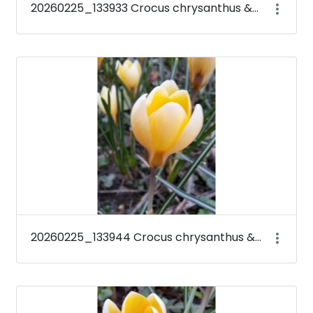
20260225_133933 Crocus chrysanthus &#39;Romance&#39;
20260225_133944 Crocus chrysanthus &#39;Romance&#39;