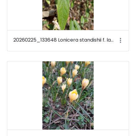
20260225_133648 Lonicera standishii f. lancifolia