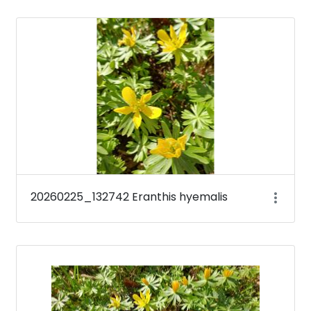
20260225_132742 Eranthis hyemalis