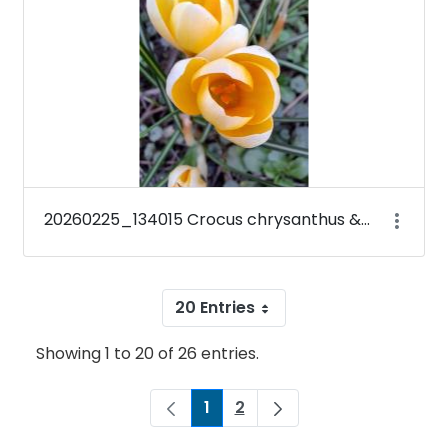
20260225_134015 Crocus chrysanthus &#39;Romance&#39;
20 Entries
Showing 1 to 20 of 26 entries.
1
2
Page
Page