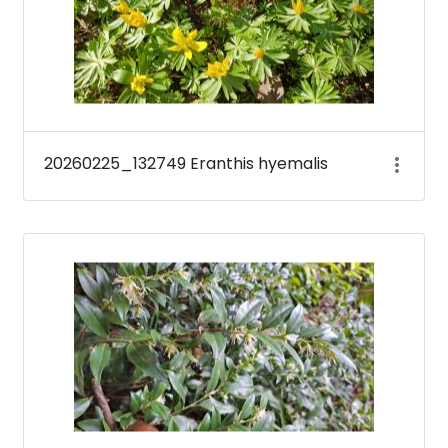
20260225_132749 Eranthis hyemalis