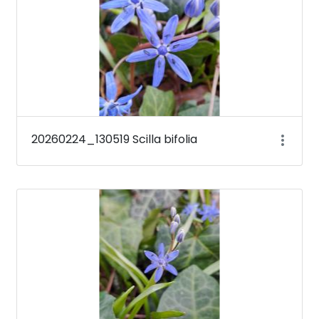
20260224_130519 Scilla bifolia