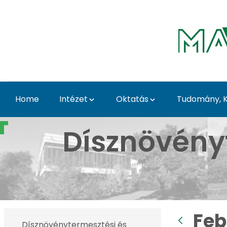
Skip to Main Content
Home
Intézet
Oktatás
Tudomány, K
Februári képek - Budai
Dísznövény
Feb
Dísznövénytermesztési és