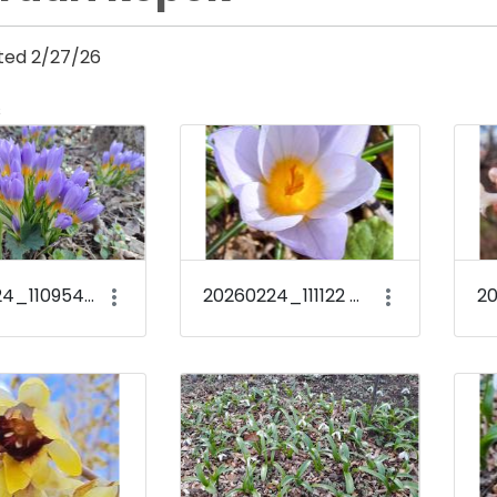
ted 2/27/26
s
y
20260224_110954 Crocus sieberi &#39;Tricolor&#39;
20260224_111122 Crocus sieberi &#39;Tricolor&#39;