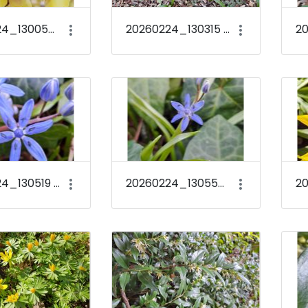
20260224_130050 Chimonanthus praecox
20260224_130315 Galanthus woronowii
20260224_130519 Scilla bifolia
20260224_130557 Scilla bifolia