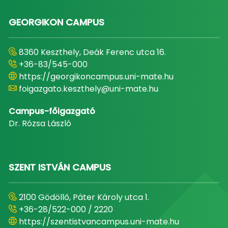
GEORGIKON CAMPUS
8360 Keszthely, Deák Ferenc utca 16.
+36-83/545-000
https://georgikoncampus.uni-mate.hu
foigazgato.keszthely@uni-mate.hu
Campus-főigazgató
Dr. Rózsa László
SZENT ISTVÁN CAMPUS
2100 Gödöllő, Páter Károly utca 1.
+36-28/522-000 / 2220
https://szentistvancampus.uni-mate.hu