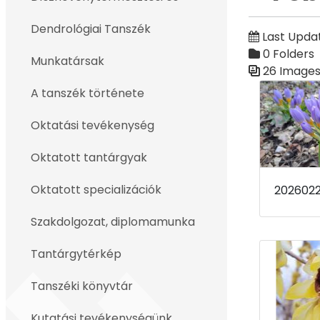
Back
Dendrológiai Tanszék
Last Upda
0 Folders
Munkatársak
26 Image
Media Galler
A tanszék története
Oktatási tevékenység
Oktatott tantárgyak
Oktatott specializációk
Szakdolgozat, diplomamunka
Tantárgytérkép
Tanszéki könyvtár
Kutatási tevékenységünk