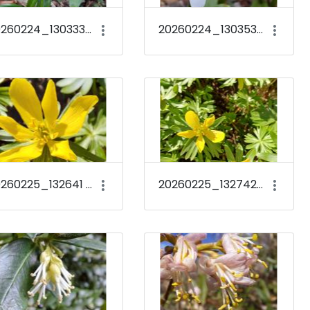
20260224_130333 Galanthus woronowii
20260224_130353 Galanthus woronowii
20260225_132641 Eranthis hyemalis
20260225_132742 Eranthis hyemalis