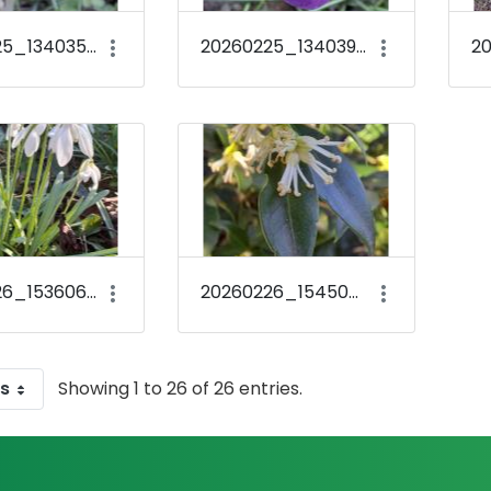
20260225_134035 Crocus tommasinianus &#39;Barr&#39;s Purple&#39;
20260225_134039 Crocus tommasinianus &#39;Barr&#39;s Purple&#39;
20260226_153606 Galanthus nivalis
20260226_154500 Sarcococca confusa
es
Showing 1 to 26 of 26 entries.