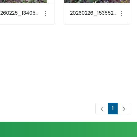
20260225_134054 Crocus tommasinianus &#39;Barr&#39;s Purple&#39;
20260226_153552 Galanthus nivalis
1
Page