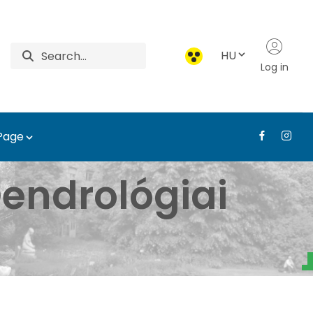
HU
Log in
 Page
- Tájépítészeti, Telep
endrológiai