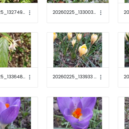
20260225_132749 Eranthis hyemalis
20260225_133003 Sarcococca confusa
20260225_133648 Lonicera standishii f. lancifolia
20260225_133933 Crocus chrysanthus &#39;Romance&#39;