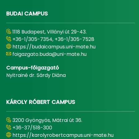
BUDAI CAMPUS
1118 Budapest, Villányi út 29-43.
+36-1/305-7354, +36-1/305-7528
https://budaicampus.uni-mate.hu
foigazgato.buda@uni-mate.hu
Campus-főigazgató
Nyitrainé dr. Sárdy Diána
KÁROLY RÓBERT CAMPUS
3200 Gyöngyös, Mátrai út 36.
+36-37/518-300
https://karolyrobertcampus.uni-mate.hu