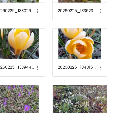
20260225_133026 Sarcococca confusa
20260225_133623 Lonicera standishii f. lancifolia
20260225_133944 Crocus chrysanthus &#39;Romance&#39;
20260225_134015 Crocus chrysanthus &#39;Romance&#39;