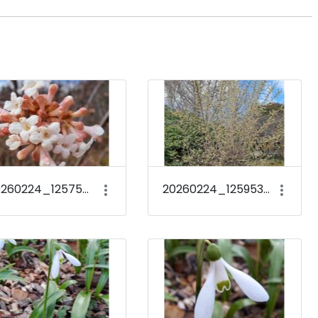
20260224_125755 Viburnum × bodnantense &#39;Deben&#39;
20260224_125953 Chimonanthus praecox