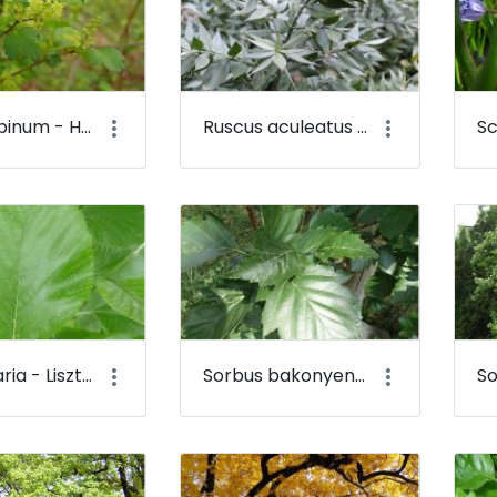
Ribes alpinum - Havasi ribiszke (virága) - Budai Arborétum
Ruscus aculeatus - Szúrós csodabogyó - Budai Arborétum
Sorbus aria - Lisztes berkenye - Budai Arborétum
Sorbus bakonyensis - Bakonyi berkenye - Budai Arborétum