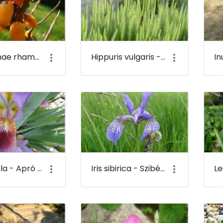
Hippophae rhamnoides - Közönséges homoktövis (termése) - Budai Arborétum
Hippuris vulgaris - Közönséges vízi-lófark - Budai Arborétum
Iris pumila - Apró nőszirom - Budai Arborétum
Iris sibirica - Szibériai nőszirom - Budai Arborétum