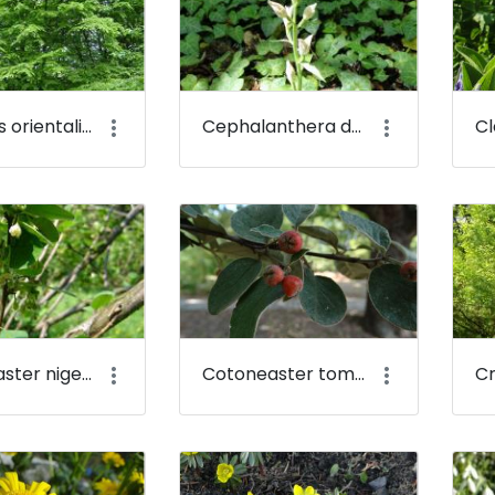
Carpinus orientalis - Keleti gyertyán - Budai Arborétum
Cephalanthera damasonium - Fehér madársisak - Budai Arborétum
Cotoneaster niger - Fekete madárbirs - Budai Arborétum
Cotoneaster tomentosus - Molyhos madárbirs - Budai Arborétum