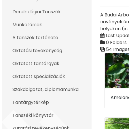
Back
Dendrológiai Tanszék
A Budai Arbo
növények ún.
Munkatársak
helyükön (in
Last Updat
A tanszék története
0 Folders
54 Image
Oktatási tevékenység
Media Galler
Oktatott tantárgyak
Oktatott specializációk
Szakdolgozat, diplomamunka
Tantárgytérkép
Tanszéki könyvtár
Kutatási tevékenységünk