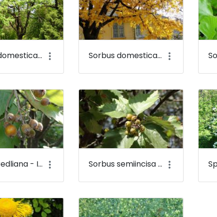
Sorbus domestica - Házi berkenye - Budai Arborétum
Sorbus domestica - Házi berkenye (őszi lombszín) - Budai Arborétum
Sorbus redliana - Inotai berkenye, Rédl-berkenye - Budai Arborétum
Sorbus semiincisa - Budai berkenye - Budai Arborétum