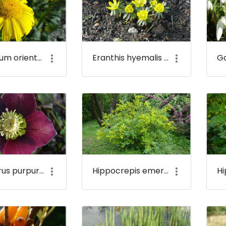
Doronicum orientale - Mecseki zergevirág - Budai Arborétum
Eranthis hyemalis - Téltemető - Budai Arborétum
Helleborus purpurascens - Pirosló hunyor - Budai Arborétum
Hippocrepis emerus - Bokros koronafürt, zöldvesszős tisztescserje - Budai Arborétum