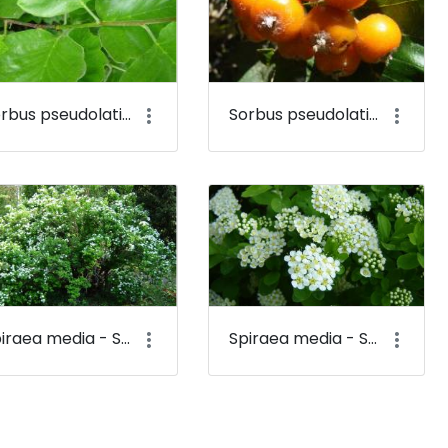
Sorbus pseudolatifolia - Széleslevelű vagy sárgáslevelű berkenye (levele) - Budai Arborétum
Sorbus pseudolatifolia - Széleslevelű vagy sárgáslevelű berkenye (termése) - Budai Arborétum
Spiraea media - Szirti gyöngyvessző - Budai Arborétum
Spiraea media - Szirti gyöngyvessző (virága) - Budai Arborétum