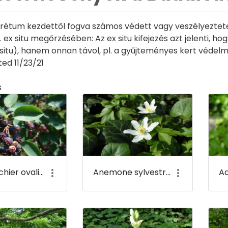
rétum kezdettől fogva számos védett vagy veszélyeztetet
 ex situ megőrzésében: Az ex situ kifejezés azt jelenti, h
 situ), hanem onnan távol, pl. a gyűjteményes kert védelmé
ed 11/23/21
s
y
Amelanchier ovalis - Fanyarka - Budai Arborétum
Anemone sylvestris - Erdei szellőrózsa - Budai Arborétum