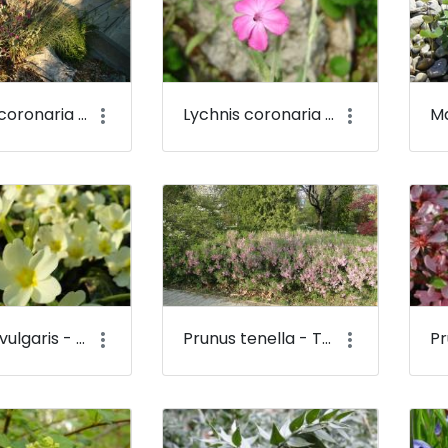
Lychnis coronaria - Bársonyos kakukkszegfű - Budai Arborétum
Lychnis coronaria - Bársonyos kakukkszegfű (virága) - Budai Arborétum
Primula vulgaris - Szártalan kankalin - Budai Arborétum
Prunus tenella - Törpe mandula - Budai Arborétum