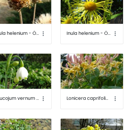
Inula helenium - Örménygyökér - Budai Arborétum
Inula helenium - Örménygyökér (virága) - Budai Arborétum
Leucojum vernum - Tavaszi tőzike - Budai Arborétum
Lonicera caprifolium - Jerikói lonc - Budai Arborétum