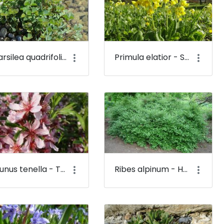
Marsilea quadrifolia - Mételyfű - Budai Arborétum
Primula elatior - Sugárkankalin - Budai Arborétum
Prunus tenella - Törpe mandula (virága) - Budai Arborétum
Ribes alpinum - Havasi ribiszke - Budai Arborétum