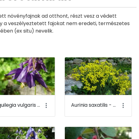
t növényfajnak ad otthont, részt vesz a védett
ogy a veszélyeztetett fajokat nem eredeti, természetes
ben (ex situ) nevelik.
Aquilegia vulgaris - Közönséges harangláb - Budai Arborétum
Aurinia saxatilis - Sziklai ternye - Budai Arborétum