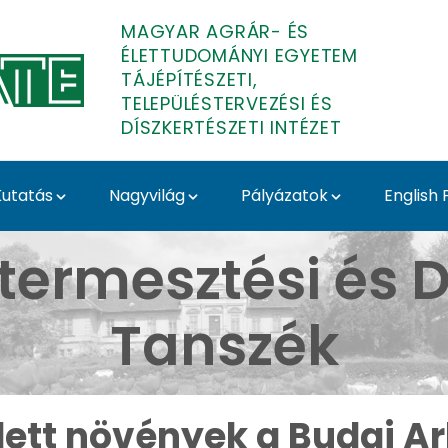
MAGYAR AGRÁR- ÉS
ÉLETTUDOMÁNYI EGYETEM
TÁJÉPÍTÉSZETI,
TELEPÜLÉSTERVEZÉSI ÉS
DÍSZKERTÉSZETI INTÉZET
utatás
Nagyvilág
Pályázatok
English
ai Arborétumban - Buda
termesztési és D
Tanszék
ett növények a Budai 