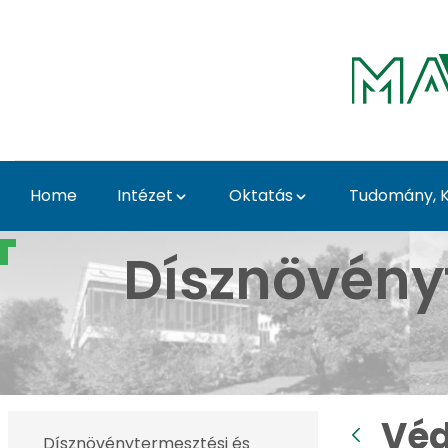
Skip to Main Content
Home
Intézet
Oktatás
Tudomány, K
Védett növények a Bud
Dísznövény
Véd
Dísznövénytermesztési és