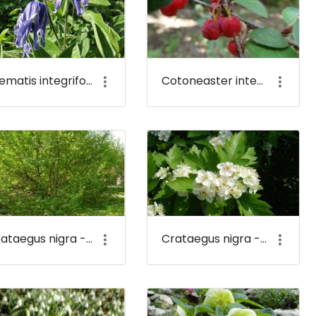
Clematis integrifolia - Réti iszalag - Budai Arborétum
Cotoneaster integerrimus - Szirti madárbirs - Budai Arborétum
Crataegus nigra - Fekete galagonya - Budai Arborétum
Crataegus nigra - Fekete galagonya (virága) - Budai Arborétum