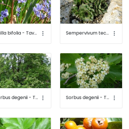
Scilla bifolia - Tavaszi csillagvirág - Budai Arborétum
Sempervivum tectorum - Házi v. fali kövirózsa - Budai Arborétum
Sorbus degenii - Termetes berkenye - Budai Arborétum
Sorbus degenii - Termetes berkenye (virága) - Budai Arborétum