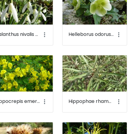
Galanthus nivalis - Kikeleti hóvirág - Budai Arborétum
Helleborus odorus - Illatos hunyor - Budai Arborétum
Hippocrepis emerus - Bokros koronafürt, zöldvesszős tisztescserje (virága) - Budai Arborétum
Hippophae rhamnoides - Közönséges homoktövis - Budai Arborétum