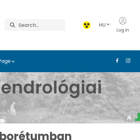
HU
Log in
 Page
i Arborétum - Médiatár
endrológiai
Arborétumban