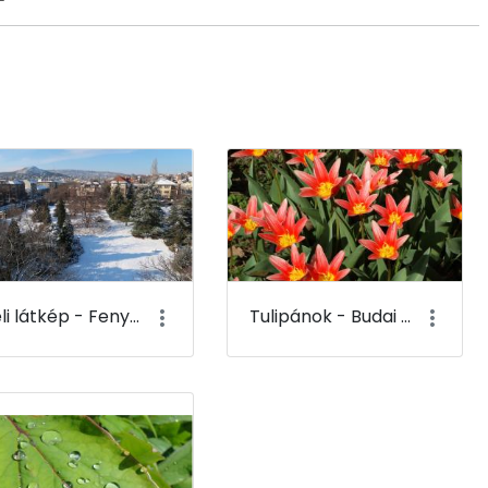
Téli látkép - Fenyves tisztás az alsó-kertben a K-épület tetejéről - Budai Arborétum
Tulipánok - Budai Arborétum