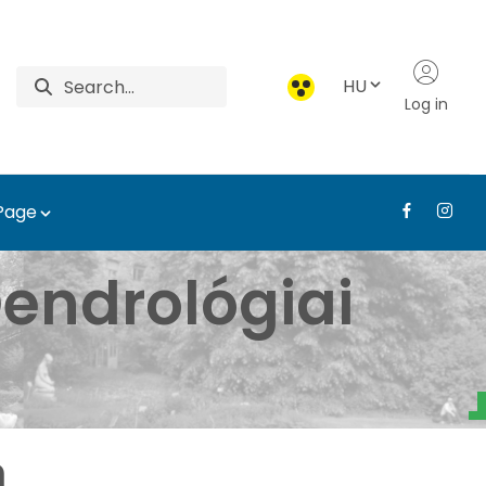
HU
Log in
 Page
um - Médiatár - Tájépí
endrológiai
m