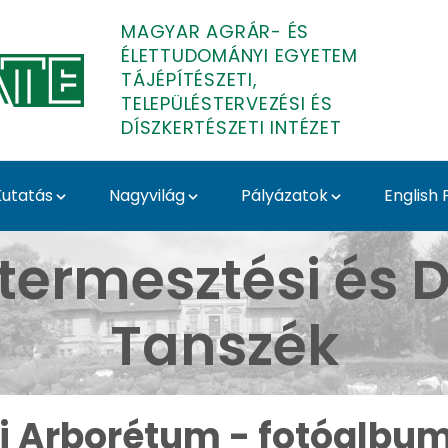
MAGYAR AGRÁR- ÉS
ÉLETTUDOMÁNYI EGYETEM
TÁJÉPÍTÉSZETI,
TELEPÜLÉSTERVEZÉSI ÉS
DÍSZKERTÉSZETI INTÉZET
utatás
Nagyvilág
Pályázatok
English
album - Budai Arborét
termesztési és D
Tanszék
i Arborétum - fotóalbu