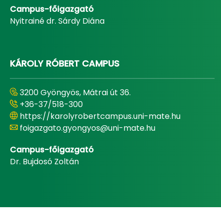
Campus-főigazgató
Nyitrainé dr. Sárdy Diána
KÁROLY RÓBERT CAMPUS
3200 Gyöngyös, Mátrai út 36.
+36-37/518-300
https://karolyrobertcampus.uni-mate.hu
foigazgato.gyongyos@uni-mate.hu
Campus-főigazgató
Dr. Bujdosó Zoltán