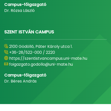
Campus-főigazgató
Dr. Rózsa László
SZENT ISTVÁN CAMPUS
2100 Gödöllő, Páter Károly utca 1.
+36-28/522-000 / 2220
https://szentistvancampus.uni-mate.hu
foigazgato.godollo@uni-mate.hu
Campus-főigazgató
Dr. Béres András