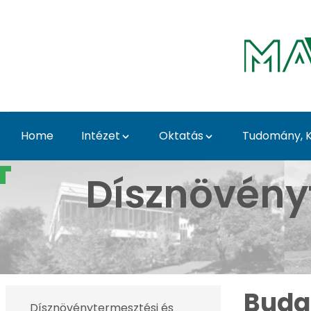
Skip to Main Content
Home
Intézet
Oktatás
Tudomány, K
Budai Arborétum - fotó
Dísznövény
Buda
Dísznövénytermesztési és