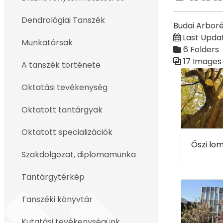
Dendrológiai Tanszék
Budai Arbor
Last Updat
Munkatársak
6 Folders
17 Images
A tanszék története
Media Galler
Oktatási tevékenység
Oktatott tantárgyak
Oktatott specializációk
Szakdolgozat, diplomamunka
Tantárgytérkép
Tanszéki könyvtár
Kutatási tevékenységünk