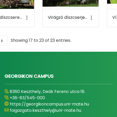
Virágzó díszcseresznyék a K-épület tanszéki szárnya mellett - Budai Arborétum
Virágzó díszcserje (Prunus yedoensis) - Budai Arborétum
Showing 17 to 23 of 23 entries.
GEORGIKON CAMPUS
8360 Keszthely, Deák Ferenc utca 16.
+36-83/545-000
https://georgikoncampus.uni-mate.hu
foigazgato.keszthely@uni-mate.hu