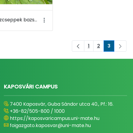
Vízcseppek bazsarózsa levelén - Budai Arborétum
1
2
3
Page
Page
Page
KAPOSVÁRI CAMPUS
7400 Kaposvár, Guba Sándor utca 40., Pf.: 16.
+36-82/505-800 / 1000
https://kaposvaricampus.uni-mate.hu
foigazgato.kaposvar@uni-mate.hu