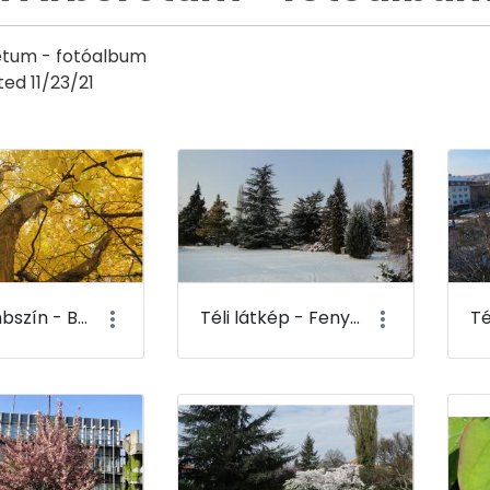
étum - fotóalbum
ed 11/23/21
y
Őszi lombszín - Budai Arborétum
Téli látkép - Fenyves tisztás - alsó-kert - Budai Arborétum