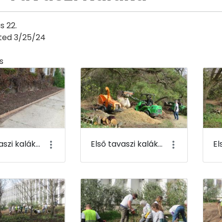
s 22.
ted 3/25/24
s
y
Első tavaszi kaláka 081
Első tavaszi kaláka 082