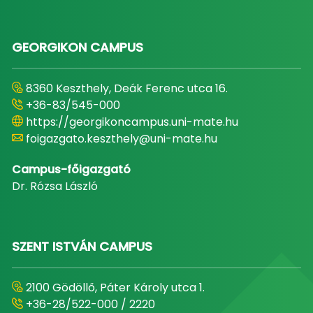
GEORGIKON CAMPUS
8360 Keszthely, Deák Ferenc utca 16.
+36-83/545-000
https://georgikoncampus.uni-mate.hu
foigazgato.keszthely@uni-mate.hu
Campus-főigazgató
Dr. Rózsa László
SZENT ISTVÁN CAMPUS
2100 Gödöllő, Páter Károly utca 1.
+36-28/522-000 / 2220