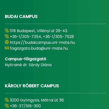
BUDAI CAMPUS
1118 Budapest, Villányi út 29-43.
+36-1/305-7354, +36-1/305-7528
https://budaicampus.uni-mate.hu
foigazgato.buda@uni-mate.hu
Campus-főigazgató
Nyitrainé dr. Sárdy Diána
KÁROLY RÓBERT CAMPUS
3200 Gyöngyös, Mátrai út 36.
+36-37/518-300