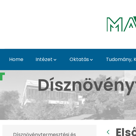
Skip to Main Content
Home
Intézet
Oktatás
Tudomány, K
Első Tavaszi Kaláka - 
Dísznövény
Els
Dísznövénytermesztési és