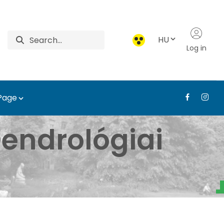
HU
Log in
 Page
atár - Tájépítészeti, T
endrológiai