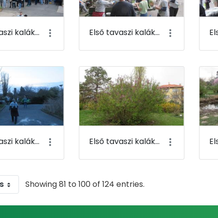
Első tavaszi kaláka 093
Első tavaszi kaláka 094
Első tavaszi kaláka 097
Első tavaszi kaláka 098
s
Showing 81 to 100 of 124 entries.