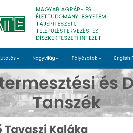
MAGYAR AGRÁR- ÉS
ÉLETTUDOMÁNYI EGYETEM
TÁJÉPÍTÉSZETI,
TELEPÜLÉSTERVEZÉSI ÉS
DÍSZKERTÉSZETI INTÉZET
utatás
Nagyvilág
Pályázatok
English
Budai Arborétum - Médi
termesztési és D
Tanszék
ő Tavaszi Kaláka