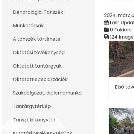
Back
Dendrológiai Tanszék
2024. márciu
Last Upda
Munkatársak
0 Folders
124 Image
A tanszék története
Media Galler
Oktatási tevékenység
Oktatott tantárgyak
Oktatott specializációk
Szakdolgozat, diplomamunka
Tantárgytérkép
Tanszéki könyvtár
Kutatási tevékenységünk