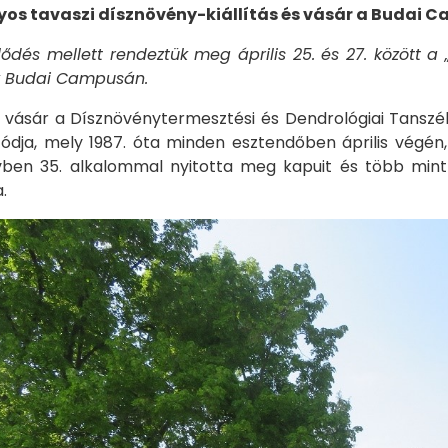
s tavaszi dísznövény-kiállítás és vásár a Budai 
lődés mellett rendeztük meg április 25. és 27. között a 
 Budai Campusán.
és vásár a Dísznövénytermesztési és Dendrológiai Tanszé
utódja, mely 1987. óta minden esztendőben április végé
ben 35. alkalommal nyitotta meg kapuit és több min
.