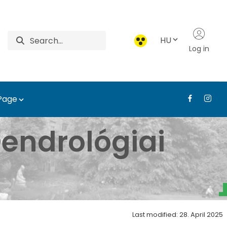
HU
Log in
 Page
dísznövény-kiállítás a
endrológiai
Last modified: 28. April 2025