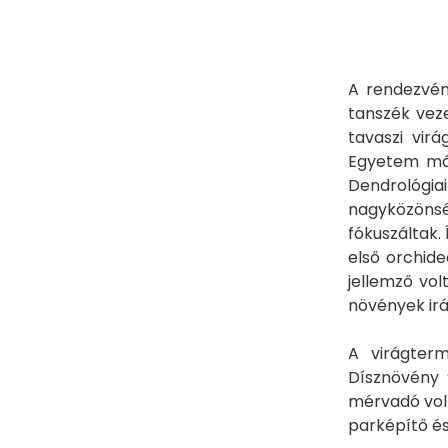
A rendezvén
tanszék vez
tavaszi vir
Egyetem már
Dendrológia
nagyközönsé
fókuszáltak.
első orchid
jellemző vol
növények irá
A virágterm
Dísznövény 
mérvadó volt
parképítő és