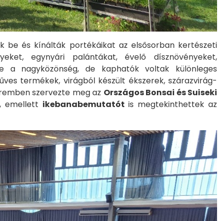
tták be és kínálták portékáikat az elsősorban kertészeti
yeket, egynyári palántákat, évelő dísznövényeket,
be a nagyközönség, de kaphatók voltak különleges
ves termékek, virágból készült ékszerek, szárazvirág-
zteremben szervezte meg az
Országos Bonsai és Suiseki
, emellett
ikebanabemutatót
is megtekinthettek az