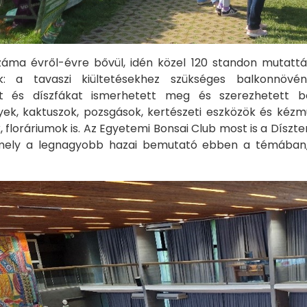
ítók száma évről-évre bővül, idén közel 120 standon muta
ok: a tavaszi kiültetésekhez szükséges balkonnövén
ket és díszfákat ismerhetett meg és szerezhetett 
ek, kaktuszok, pozsgások, kertészeti eszközök és kézmű
 floráriumok is. Az Egyetemi Bonsai Club most is a Dís
mely a legnagyobb hazai bemutató ebben a témában