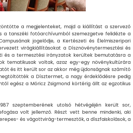
öntötte a megjelenteket, majd a kiállítást a szervező
 a tanszéki fotóarchívumból szemezgetve felidézte a
Campusának jogelődje, a Kertészeti és Élelmiszeripari
ezett virágkiállításokat a Dísznövénytermesztési és
ti és a termesztési irányzatok kerültek bemutatásra a
sok tematikusak voltak, azaz egy-egy növénykultúrára
atót és itt került sor az akkor még újdonságnak számító
 megtöltötték a Dísztermet, a nagy érdeklődésre pedig
től egész a Móricz Zsigmond körtérig állt az egzotikus
1987 szeptemberének utolsó hétvégéjén került sor,
ogása volt jellemző. Részt vett benne mindenki, aki
epes- és vágottvirág-termesztők, a díszfaiskolások, a