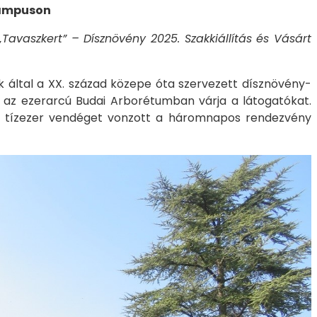
Campuson
„Tavaszkert” – Dísznövény 2025. Szakkiállítás és Vásárt
k által a XX. század közepe óta szervezett dísznövény-
n, az ezerarcú Budai Arborétumban várja a látogatókat.
t tízezer vendéget vonzott a háromnapos rendezvény