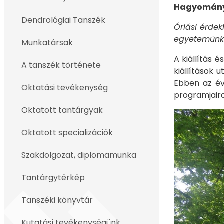
Hagyományo
Dendrológiai Tanszék
Óriási érdek
egyetemünk
Munkatársak
A kiállítás 
A tanszék története
kiállítások 
Ebben az év
Oktatási tevékenység
programjaira
Oktatott tantárgyak
Oktatott specializációk
Szakdolgozat, diplomamunka
Tantárgytérkép
Tanszéki könyvtár
Kutatási tevékenységünk