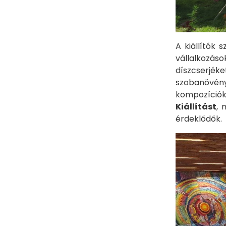
​​​​​A kiáll
vállalkozás
díszcserjé
szobanövény
kompozíciók,
Kiállítást
, 
érdeklődők.