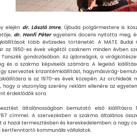
y elején
dr. László Imre
, Újbuda polgármestere is kösz
etője,
dr. Honfi Péter
egyetemi docens nyitotta meg, és
ágkiállítások több évtizedes történetét. A MATE Budai 
 az 1950-es évek végétől csaknem minden évben szerv
i Tanszék gondozásában. Az újdonságok, a virágkötésze
g és a szakma képviselői számára. A legelső kiállítá
 Így szerveztek krizantémkiállítást, hagymásvirág-bemut
eakiállításra is az 1970-es évek közepén. Az orchideák
t, hogy a viszonylag szerény reklám ellenére az egyetem
nt érdeklődők sora.
esztést általánosságban bemutató első kiállításra 
’87 címmel. A szervezésben a szakma általános összef
 a hazai termesztésben és kereskedelemben: a nagy cser
 kertfenntartó kommunális vállalatok.