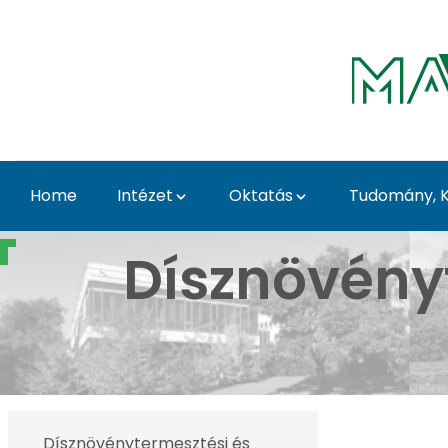
Skip to Main Content
Home
Intézet
Oktatás
Tudomány, K
Tavaszi Dísznövény Kiá
Dísznövény
Dísznövénytermesztési és