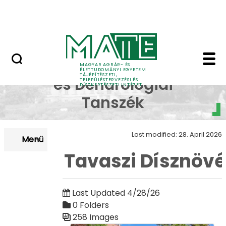
Pályázatok
Skip to Main Content
English Page
Tavaszi Dísznövény Kiá
Dísznövénytermesztési
MAGYAR AGRÁR- ÉS
ÉLETTUDOMÁNYI EGYETEM
TÁJÉPÍTÉSZETI,
és Dendrológiai
TELEPÜLÉSTERVEZÉSI ÉS
DÍSZKERTÉSZETI INTÉZET
Tanszék
Last modified: 28. April 2026
Menü
Tavaszi Dísznövé
Last Updated 4/28/26
0 Folders
258 Images