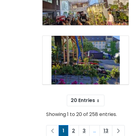
20 Entries
Showing 1 to 20 of 258 entries.
1
2
3
...
13
Page
Page
Page
Intermediate Pag
Page