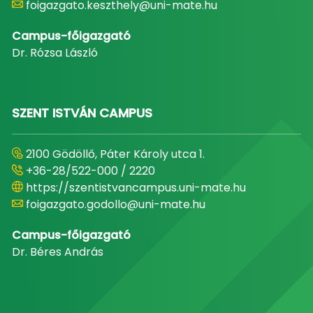
foigazgato.keszthely@uni-mate.hu
Campus-főigazgató
Dr. Rózsa László
SZENT ISTVÁN CAMPUS
2100 Gödöllő, Páter Károly utca 1.
+36-28/522-000 / 2220
https://szentistvancampus.uni-mate.hu
foigazgato.godollo@uni-mate.hu
Campus-főigazgató
Dr. Béres András