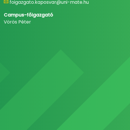
foigazgato.kaposvar@uni-mate.hu
Campus-főigazgató
Vörös Péter