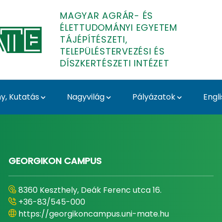
MAGYAR AGRÁR- ÉS
ÉLETTUDOMÁNYI EGYETEM
TÁJÉPÍTÉSZETI,
TELEPÜLÉSTERVEZÉSI ÉS
DÍSZKERTÉSZETI INTÉZET
, Kutatás
Nagyvilág
Pályázatok
Engl
Településtervezési és D
GEORGIKON CAMPUS
8360 Keszthely, Deák Ferenc utca 16.
+36-83/545-000
https://georgikoncampus.uni-mate.hu