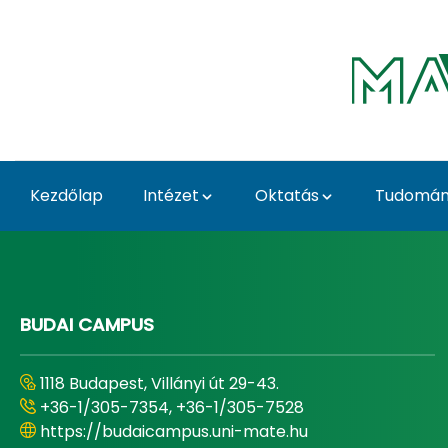
Ugrás a fő tartalomhoz
Kezdőlap
Intézet
Oktatás
Tudomány
Home - Tájépítészeti, 
BUDAI CAMPUS
1118 Budapest, Villányi út 29-43.
+36-1/305-7354, +36-1/305-7528
https://budaicampus.uni-mate.hu