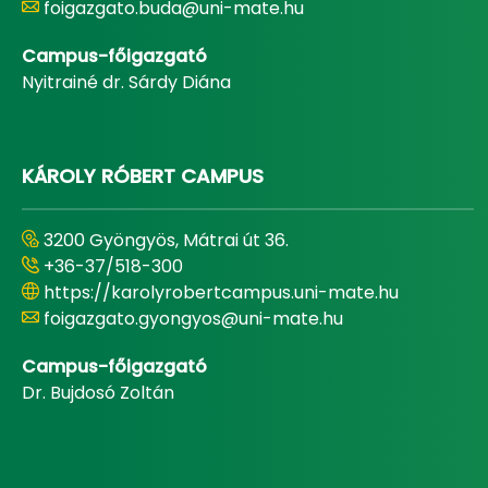
foigazgato.buda@uni-mate.hu
Campus-főigazgató
Nyitrainé dr. Sárdy Diána
KÁROLY RÓBERT CAMPUS
3200 Gyöngyös, Mátrai út 36.
+36-37/518-300
https://karolyrobertcampus.uni-mate.hu
foigazgato.gyongyos@uni-mate.hu
Campus-főigazgató
Dr. Bujdosó Zoltán