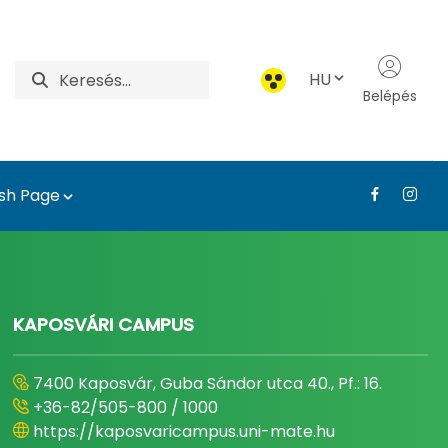
HU
Belépés
ish Page
íszkertészeti Intézet
KAPOSVÁRI CAMPUS
7400 Kaposvár, Guba Sándor utca 40., Pf.: 16.
+36-82/505-800 / 1000
https://kaposvaricampus.uni-mate.hu