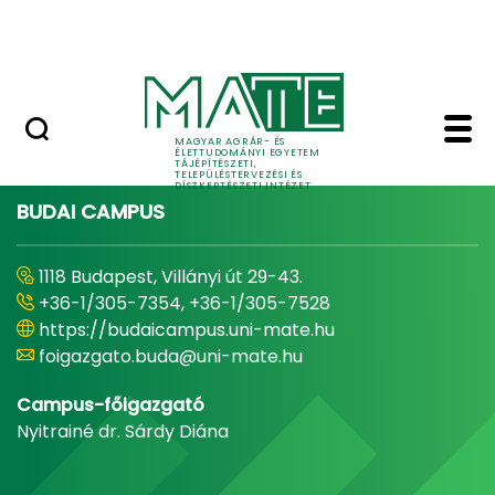
Pályázatok
Ugrás a fő tartalomhoz
English Page
Home - Tájépítészeti, 
MAGYAR AGRÁR- ÉS
ÉLETTUDOMÁNYI EGYETEM
TÁJÉPÍTÉSZETI,
TELEPÜLÉSTERVEZÉSI ÉS
DÍSZKERTÉSZETI INTÉZET
BUDAI CAMPUS
1118 Budapest, Villányi út 29-43.
+36-1/305-7354, +36-1/305-7528
https://budaicampus.uni-mate.hu
foigazgato.buda@uni-mate.hu
Campus-főigazgató
Nyitrainé dr. Sárdy Diána