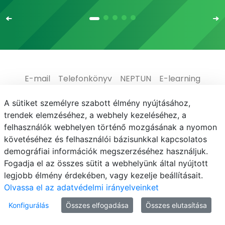
E-mail
Telefonkönyv
NEPTUN
E-learning
Adatvédelem
A sütiket személyre szabott élmény nyújtásához,
trendek elemzéséhez, a webhely kezeléséhez, a
felhasználók webhelyen történő mozgásának a nyomon
követéséhez és felhasználói bázisunkkal kapcsolatos
demográfiai információk megszerzéséhez használjuk.
© MATE 2021
Fogadja el az összes sütit a webhelyünk által nyújtott
legjobb élmény érdekében, vagy kezelje beállításait.
Olvassa el az adatvédelmi irányelveinket
Konfigurálás
Összes elfogadása
Összes elutasítása