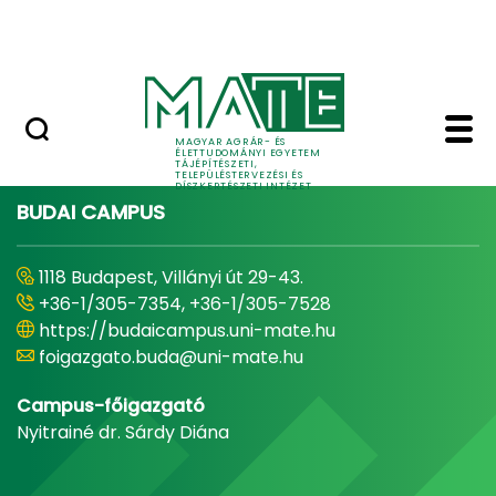
Pályázatok
Ugrás a fő tartalomhoz
English Page
Home - Tájépítészeti, 
MAGYAR AGRÁR- ÉS
ÉLETTUDOMÁNYI EGYETEM
TÁJÉPÍTÉSZETI,
TELEPÜLÉSTERVEZÉSI ÉS
DÍSZKERTÉSZETI INTÉZET
BUDAI CAMPUS
1118 Budapest, Villányi út 29-43.
+36-1/305-7354, +36-1/305-7528
https://budaicampus.uni-mate.hu
foigazgato.buda@uni-mate.hu
Campus-főigazgató
Nyitrainé dr. Sárdy Diána