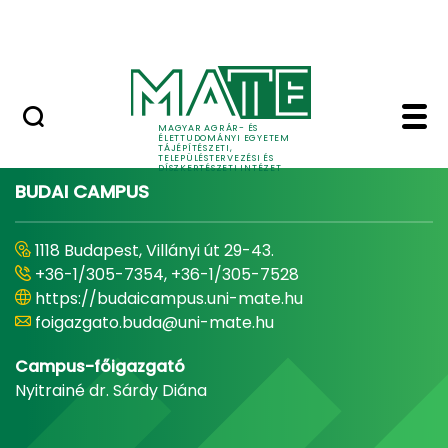
Pályázatok
Ugrás a fő tartalomhoz
English Page
Home - Tájépítészeti, 
MAGYAR AGRÁR- ÉS
ÉLETTUDOMÁNYI EGYETEM
TÁJÉPÍTÉSZETI,
TELEPÜLÉSTERVEZÉSI ÉS
DÍSZKERTÉSZETI INTÉZET
BUDAI CAMPUS
1118 Budapest, Villányi út 29-43.
+36-1/305-7354, +36-1/305-7528
https://budaicampus.uni-mate.hu
foigazgato.buda@uni-mate.hu
Campus-főigazgató
Nyitrainé dr. Sárdy Diána