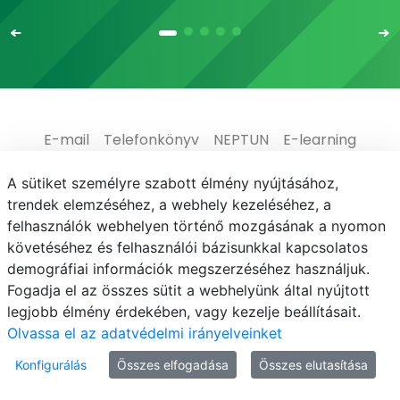
E-mail
Telefonkönyv
NEPTUN
E-learning
Adatvédelem
A sütiket személyre szabott élmény nyújtásához,
trendek elemzéséhez, a webhely kezeléséhez, a
felhasználók webhelyen történő mozgásának a nyomon
követéséhez és felhasználói bázisunkkal kapcsolatos
demográfiai információk megszerzéséhez használjuk.
© MATE 2021
Fogadja el az összes sütit a webhelyünk által nyújtott
legjobb élmény érdekében, vagy kezelje beállításait.
Olvassa el az adatvédelmi irányelveinket
Konfigurálás
Összes elfogadása
Összes elutasítása