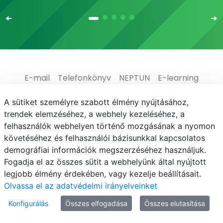
E-mail
Telefonkönyv
NEPTUN
E-learning
Adatvédelem
A sütiket személyre szabott élmény nyújtásához,
trendek elemzéséhez, a webhely kezeléséhez, a
felhasználók webhelyen történő mozgásának a nyomon
követéséhez és felhasználói bázisunkkal kapcsolatos
demográfiai információk megszerzéséhez használjuk.
© MATE 2021
Fogadja el az összes sütit a webhelyünk által nyújtott
legjobb élmény érdekében, vagy kezelje beállításait.
Olvassa el az adatvédelmi irányelveinket
Konfigurálás
Összes elfogadása
Összes elutasítása