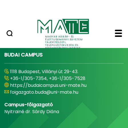
Pályázatok
Ugrás a fő tartalomhoz
English Page
Home - Tájépítészeti, 
MAGYAR AGRÁR- ÉS
ÉLETTUDOMÁNYI EGYETEM
TÁJÉPÍTÉSZETI,
TELEPÜLÉSTERVEZÉSI ÉS
DÍSZKERTÉSZETI INTÉZET
BUDAI CAMPUS
1118 Budapest, Villányi út 29-43.
+36-1/305-7354, +36-1/305-7528
https://budaicampus.uni-mate.hu
foigazgato.buda@uni-mate.hu
Campus-főigazgató
Nyitrainé dr. Sárdy Diána