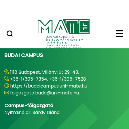
Pályázatok
Ugrás a fő tartalomhoz
English Page
Home - Tájépítészeti, 
MAGYAR AGRÁR- ÉS
ÉLETTUDOMÁNYI EGYETEM
TÁJÉPÍTÉSZETI,
TELEPÜLÉSTERVEZÉSI ÉS
DÍSZKERTÉSZETI INTÉZET
BUDAI CAMPUS
1118 Budapest, Villányi út 29-43.
+36-1/305-7354, +36-1/305-7528
https://budaicampus.uni-mate.hu
foigazgato.buda@uni-mate.hu
Campus-főigazgató
Nyitrainé dr. Sárdy Diána