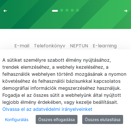
E-mail
Telefonkönyv
NEPTUN
E-learning
Adatvédelem
A sütiket személyre szabott élmény nyújtásához,
trendek elemzéséhez, a webhely kezeléséhez, a
felhasználók webhelyen történő mozgásának a nyomon
követéséhez és felhasználói bázisunkkal kapcsolatos
demográfiai információk megszerzéséhez használjuk.
© MATE 2021
Fogadja el az összes sütit a webhelyünk által nyújtott
legjobb élmény érdekében, vagy kezelje beállításait.
Olvassa el az adatvédelmi irányelveinket
Konfigurálás
Összes elfogadása
Összes elutasítása