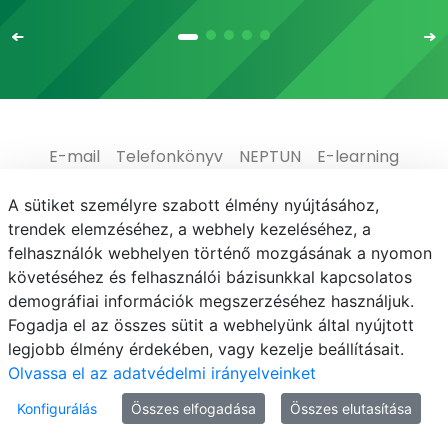
E-mail
Telefonkönyv
NEPTUN
E-learning
Adatvédelem
A sütiket személyre szabott élmény nyújtásához,
trendek elemzéséhez, a webhely kezeléséhez, a
felhasználók webhelyen történő mozgásának a nyomon
követéséhez és felhasználói bázisunkkal kapcsolatos
demográfiai információk megszerzéséhez használjuk.
© MATE 2021
Fogadja el az összes sütit a webhelyünk által nyújtott
legjobb élmény érdekében, vagy kezelje beállításait.
Olvassa el az adatvédelmi irányelveinket
Konfigurálás
Összes elfogadása
Összes elutasítása