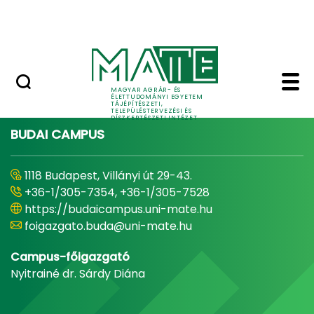
Pályázatok
Ugrás a fő tartalomhoz
English Page
Home - Tájépítészeti, 
MAGYAR AGRÁR- ÉS
ÉLETTUDOMÁNYI EGYETEM
TÁJÉPÍTÉSZETI,
TELEPÜLÉSTERVEZÉSI ÉS
DÍSZKERTÉSZETI INTÉZET
BUDAI CAMPUS
1118 Budapest, Villányi út 29-43.
+36-1/305-7354, +36-1/305-7528
https://budaicampus.uni-mate.hu
foigazgato.buda@uni-mate.hu
Campus-főigazgató
Nyitrainé dr. Sárdy Diána