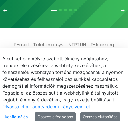
E-mail
Telefonkönyv
NEPTUN
E-learning
Adatvédelem
A sütiket személyre szabott élmény nyújtásához,
trendek elemzéséhez, a webhely kezeléséhez, a
felhasználók webhelyen történő mozgásának a nyomon
követéséhez és felhasználói bázisunkkal kapcsolatos
demográfiai információk megszerzéséhez használjuk.
© MATE 2021
Fogadja el az összes sütit a webhelyünk által nyújtott
legjobb élmény érdekében, vagy kezelje beállításait.
Olvassa el az adatvédelmi irányelveinket
Konfigurálás
Összes elfogadása
Összes elutasítása