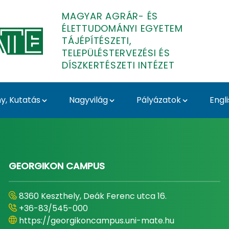
MAGYAR AGRÁR- ÉS
ÉLETTUDOMÁNYI EGYETEM
TÁJÉPÍTÉSZETI,
TELEPÜLÉSTERVEZÉSI ÉS
DÍSZKERTÉSZETI INTÉZET
, Kutatás
Nagyvilág
Pályázatok
Engl
Településtervezési és D
GEORGIKON CAMPUS
8360 Keszthely, Deák Ferenc utca 16.
+36-83/545-000
https://georgikoncampus.uni-mate.hu