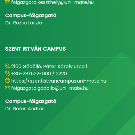
foigazgato.keszthely@uni-mate.hu
Campus-főigazgató
Dr. Rózsa László
SZENT ISTVÁN CAMPUS
2100 Gödöllő, Páter Károly utca 1.
+36-28/522-000 / 2220
https://szentistvancampus.uni-mate.hu
foigazgato.godollo@uni-mate.hu
Campus-főigazgató
Dr. Béres András