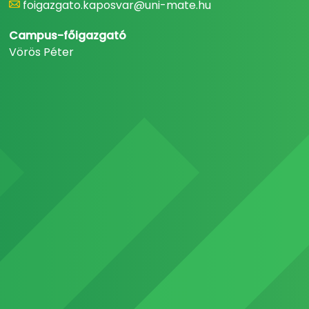
foigazgato.kaposvar@uni-mate.hu
Campus-főigazgató
Vörös Péter