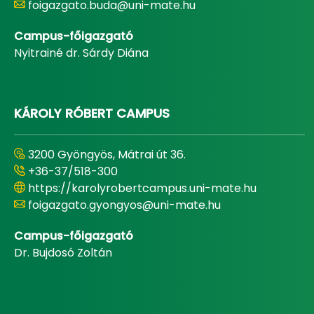
foigazgato.buda@uni-mate.hu
Campus-főigazgató
Nyitrainé dr. Sárdy Diána
KÁROLY RÓBERT CAMPUS
3200 Gyöngyös, Mátrai út 36.
+36-37/518-300
https://karolyrobertcampus.uni-mate.hu
foigazgato.gyongyos@uni-mate.hu
Campus-főigazgató
Dr. Bujdosó Zoltán