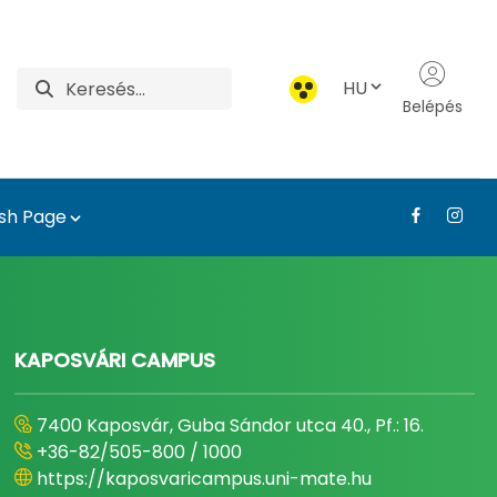
HU
Belépés
ish Page
íszkertészeti Intézet
KAPOSVÁRI CAMPUS
7400 Kaposvár, Guba Sándor utca 40., Pf.: 16.
+36-82/505-800 / 1000
https://kaposvaricampus.uni-mate.hu