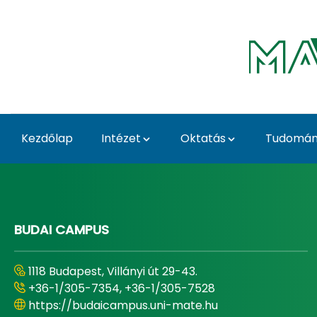
Ugrás a fő tartalomhoz
Kezdőlap
Intézet
Oktatás
Tudomány
Home - Tájépítészeti, 
BUDAI CAMPUS
1118 Budapest, Villányi út 29-43.
+36-1/305-7354, +36-1/305-7528
https://budaicampus.uni-mate.hu