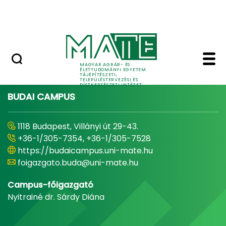
Pályázatok
Ugrás a fő tartalomhoz
English Page
Home - Tájépítészeti, 
MAGYAR AGRÁR- ÉS
ÉLETTUDOMÁNYI EGYETEM
TÁJÉPÍTÉSZETI,
TELEPÜLÉSTERVEZÉSI ÉS
DÍSZKERTÉSZETI INTÉZET
BUDAI CAMPUS
1118 Budapest, Villányi út 29-43.
+36-1/305-7354, +36-1/305-7528
https://budaicampus.uni-mate.hu
foigazgato.buda@uni-mate.hu
Campus-főigazgató
Nyitrainé dr. Sárdy Diána