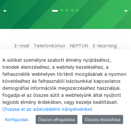
E-mail
Telefonkönyv
NEPTUN
E-learning
Adatvédelem
A sütiket személyre szabott élmény nyújtásához,
trendek elemzéséhez, a webhely kezeléséhez, a
felhasználók webhelyen történő mozgásának a nyomon
követéséhez és felhasználói bázisunkkal kapcsolatos
demográfiai információk megszerzéséhez használjuk.
© MATE 2021
Fogadja el az összes sütit a webhelyünk által nyújtott
legjobb élmény érdekében, vagy kezelje beállításait.
Olvassa el az adatvédelmi irányelveinket
Konfigurálás
Összes elfogadása
Összes elutasítása