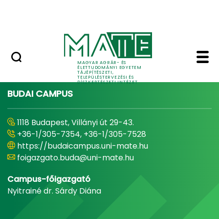
Pályázatok
Ugrás a fő tartalomhoz
English Page
Home - Tájépítészeti, 
MAGYAR AGRÁR- ÉS
ÉLETTUDOMÁNYI EGYETEM
TÁJÉPÍTÉSZETI,
TELEPÜLÉSTERVEZÉSI ÉS
DÍSZKERTÉSZETI INTÉZET
BUDAI CAMPUS
1118 Budapest, Villányi út 29-43.
+36-1/305-7354, +36-1/305-7528
https://budaicampus.uni-mate.hu
foigazgato.buda@uni-mate.hu
Campus-főigazgató
Nyitrainé dr. Sárdy Diána