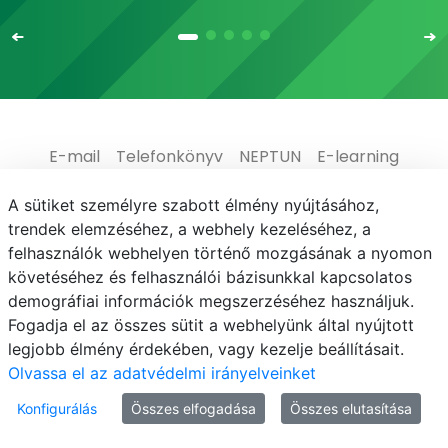
E-mail
Telefonkönyv
NEPTUN
E-learning
Adatvédelem
A sütiket személyre szabott élmény nyújtásához,
trendek elemzéséhez, a webhely kezeléséhez, a
felhasználók webhelyen történő mozgásának a nyomon
követéséhez és felhasználói bázisunkkal kapcsolatos
demográfiai információk megszerzéséhez használjuk.
© MATE 2021
Fogadja el az összes sütit a webhelyünk által nyújtott
legjobb élmény érdekében, vagy kezelje beállításait.
Olvassa el az adatvédelmi irányelveinket
Konfigurálás
Összes elfogadása
Összes elutasítása