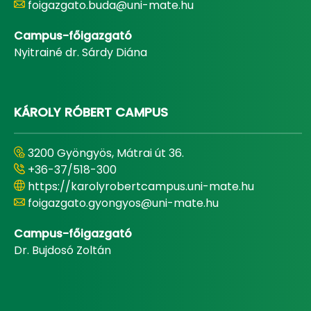
foigazgato.buda@uni-mate.hu
Campus-főigazgató
Nyitrainé dr. Sárdy Diána
KÁROLY RÓBERT CAMPUS
3200 Gyöngyös, Mátrai út 36.
+36-37/518-300
https://karolyrobertcampus.uni-mate.hu
foigazgato.gyongyos@uni-mate.hu
Campus-főigazgató
Dr. Bujdosó Zoltán