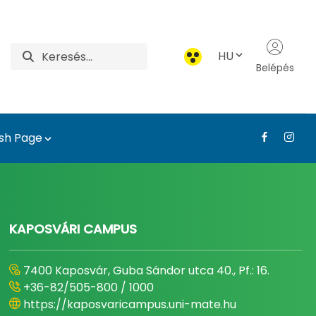
HU
Belépés
ish Page
íszkertészeti Intézet
KAPOSVÁRI CAMPUS
7400 Kaposvár, Guba Sándor utca 40., Pf.: 16.
+36-82/505-800 / 1000
https://kaposvaricampus.uni-mate.hu