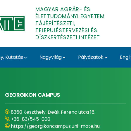
MAGYAR AGRÁR- ÉS
ÉLETTUDOMÁNYI EGYETEM
TÁJÉPÍTÉSZETI,
TELEPÜLÉSTERVEZÉSI ÉS
DÍSZKERTÉSZETI INTÉZET
, Kutatás
Nagyvilág
Pályázatok
Engl
Településtervezési és D
GEORGIKON CAMPUS
8360 Keszthely, Deák Ferenc utca 16.
+36-83/545-000
https://georgikoncampus.uni-mate.hu