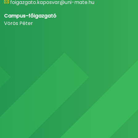
foigazgato.kaposvar@uni-mate.hu
Campus-főigazgató
Vörös Péter