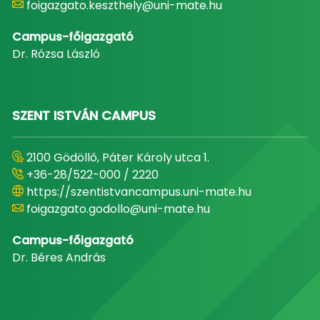
foigazgato.keszthely@uni-mate.hu
Campus-főigazgató
Dr. Rózsa László
SZENT ISTVÁN CAMPUS
2100 Gödöllő, Páter Károly utca 1.
+36-28/522-000 / 2220
https://szentistvancampus.uni-mate.hu
foigazgato.godollo@uni-mate.hu
Campus-főigazgató
Dr. Béres András