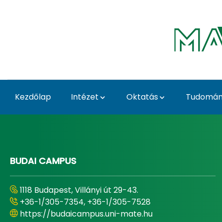
Ugrás a fő tartalomhoz
Kezdőlap
Intézet
Oktatás
Tudomány
Home - Tájépítészeti, 
BUDAI CAMPUS
1118 Budapest, Villányi út 29-43.
+36-1/305-7354, +36-1/305-7528
https://budaicampus.uni-mate.hu