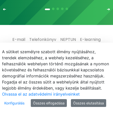
E-mail
Telefonkönyv
NEPTUN
E-learning
Adatvédelem
A sütiket személyre szabott élmény nyújtásához,
trendek elemzéséhez, a webhely kezeléséhez, a
felhasználók webhelyen történő mozgásának a nyomon
követéséhez és felhasználói bázisunkkal kapcsolatos
demográfiai információk megszerzéséhez használjuk.
© MATE 2021
Fogadja el az összes sütit a webhelyünk által nyújtott
legjobb élmény érdekében, vagy kezelje beállításait.
Olvassa el az adatvédelmi irányelveinket
Konfigurálás
Összes elfogadása
Összes elutasítása