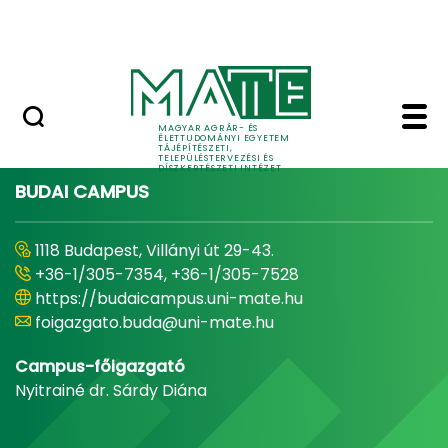
Pályázatok
Ugrás a fő tartalomhoz
English Page
Home - Tájépítészeti, 
MAGYAR AGRÁR- ÉS
ÉLETTUDOMÁNYI EGYETEM
TÁJÉPÍTÉSZETI,
TELEPÜLÉSTERVEZÉSI ÉS
DÍSZKERTÉSZETI INTÉZET
BUDAI CAMPUS
1118 Budapest, Villányi út 29-43.
+36-1/305-7354, +36-1/305-7528
https://budaicampus.uni-mate.hu
foigazgato.buda@uni-mate.hu
Campus-főigazgató
Nyitrainé dr. Sárdy Diána