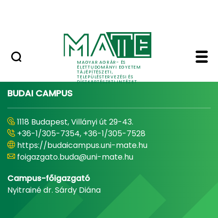
Pályázatok
Ugrás a fő tartalomhoz
English Page
Home - Tájépítészeti, 
MAGYAR AGRÁR- ÉS
ÉLETTUDOMÁNYI EGYETEM
TÁJÉPÍTÉSZETI,
TELEPÜLÉSTERVEZÉSI ÉS
DÍSZKERTÉSZETI INTÉZET
BUDAI CAMPUS
1118 Budapest, Villányi út 29-43.
+36-1/305-7354, +36-1/305-7528
https://budaicampus.uni-mate.hu
foigazgato.buda@uni-mate.hu
Campus-főigazgató
Nyitrainé dr. Sárdy Diána