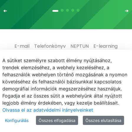
E-mail
Telefonkönyv
NEPTUN
E-learning
Adatvédelem
A sütiket személyre szabott élmény nyújtásához,
trendek elemzéséhez, a webhely kezeléséhez, a
felhasználók webhelyen történő mozgásának a nyomon
követéséhez és felhasználói bázisunkkal kapcsolatos
demográfiai információk megszerzéséhez használjuk.
© MATE 2021
Fogadja el az összes sütit a webhelyünk által nyújtott
legjobb élmény érdekében, vagy kezelje beállításait.
Olvassa el az adatvédelmi irányelveinket
Konfigurálás
Összes elfogadása
Összes elutasítása