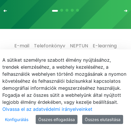
E-mail
Telefonkönyv
NEPTUN
E-learning
Adatvédelem
A sütiket személyre szabott élmény nyújtásához,
trendek elemzéséhez, a webhely kezeléséhez, a
felhasználók webhelyen történő mozgásának a nyomon
követéséhez és felhasználói bázisunkkal kapcsolatos
demográfiai információk megszerzéséhez használjuk.
© MATE 2021
Fogadja el az összes sütit a webhelyünk által nyújtott
legjobb élmény érdekében, vagy kezelje beállításait.
Olvassa el az adatvédelmi irányelveinket
Konfigurálás
Összes elfogadása
Összes elutasítása