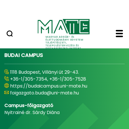
Pályázatok
Ugrás a fő tartalomhoz
English Page
Home - Tájépítészeti, 
MAGYAR AGRÁR- ÉS
ÉLETTUDOMÁNYI EGYETEM
TÁJÉPÍTÉSZETI,
TELEPÜLÉSTERVEZÉSI ÉS
DÍSZKERTÉSZETI INTÉZET
BUDAI CAMPUS
1118 Budapest, Villányi út 29-43.
+36-1/305-7354, +36-1/305-7528
https://budaicampus.uni-mate.hu
foigazgato.buda@uni-mate.hu
Campus-főigazgató
Nyitrainé dr. Sárdy Diána