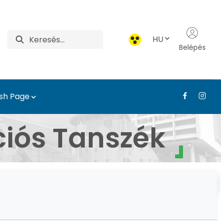
HU
Belépés
ish Page
etéből - Tájépítészeti
ciós Tanszék