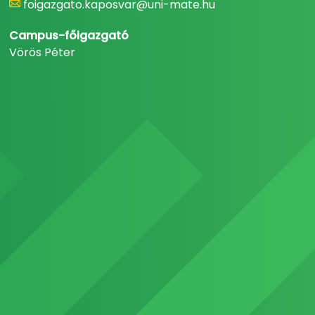
foigazgato.kaposvar@uni-mate.hu
Campus-főigazgató
Vörös Péter