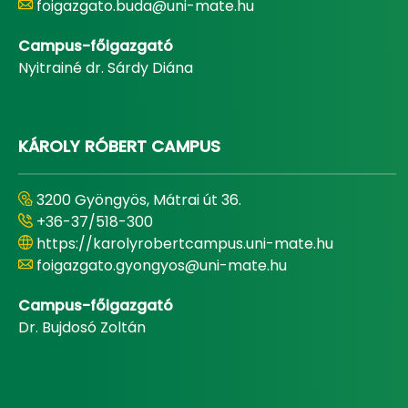
foigazgato.buda@uni-mate.hu
Campus-főigazgató
Nyitrainé dr. Sárdy Diána
KÁROLY RÓBERT CAMPUS
3200 Gyöngyös, Mátrai út 36.
+36-37/518-300
https://karolyrobertcampus.uni-mate.hu
foigazgato.gyongyos@uni-mate.hu
Campus-főigazgató
Dr. Bujdosó Zoltán