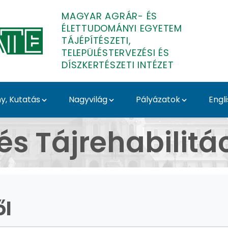
MAGYAR AGRÁR- ÉS
ÉLETTUDOMÁNYI EGYETEM
TÁJÉPÍTÉSZETI,
TELEPÜLÉSTERVEZÉSI ÉS
DÍSZKERTÉSZETI INTÉZET
, Kutatás
Nagyvilág
Pályázatok
Engl
ől - Képek a tanszék él
és Tájrehabilitá
ől