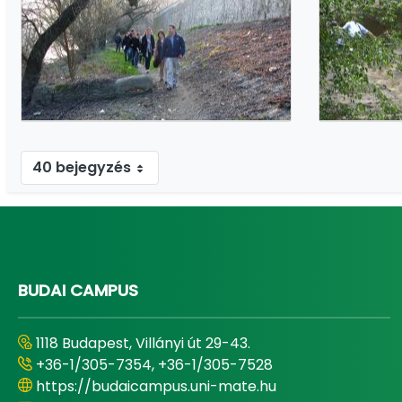
40 bejegyzés
1 - 26 / 26 tétel megjelenítése.
BUDAI CAMPUS
1118 Budapest, Villányi út 29-43.
+36-1/305-7354, +36-1/305-7528
https://budaicampus.uni-mate.hu