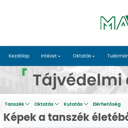
Ugrás a fő tartalomhoz
Kezdőlap
Intézet
Oktatás
Tudomány
Képek a tanszék életéb
Tájvédelmi 
Tanszék
Oktatás
Kutatás
Elérhetőség
Képek a tanszék életéb