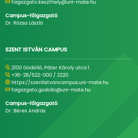
foigazgato.keszthely@uni-mate.hu
Campus-főigazgató
Dr. Rózsa László
SZENT ISTVÁN CAMPUS
2100 Gödöllő, Páter Károly utca 1.
+36-28/522-000 / 2220
https://szentistvancampus.uni-mate.hu
foigazgato.godollo@uni-mate.hu
Campus-főigazgató
Dr. Béres András