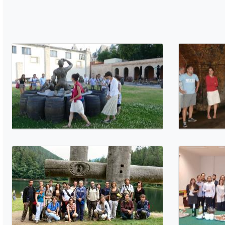
Utolsó frissítés 2021.11.17.
0 Mappák
26 Képek
Médiatár