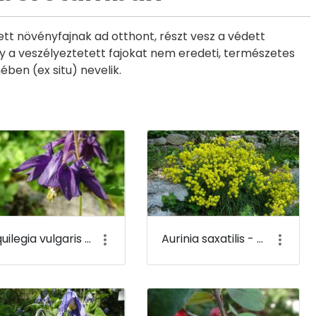
t növényfajnak ad otthont, részt vesz a védett
ogy a veszélyeztetett fajokat nem eredeti, természetes
ben (ex situ) nevelik.
Aquilegia vulgaris - Közönséges harangláb - Budai Arborétum
Aurinia saxatilis - Sziklai ternye - Budai Arborétum