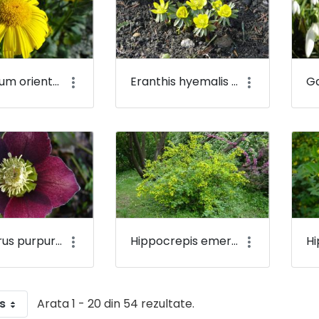
Doronicum orientale - Mecseki zergevirág - Budai Arborétum
Eranthis hyemalis - Téltemető - Budai Arborétum
Helleborus purpurascens - Pirosló hunyor - Budai Arborétum
Hippocrepis emerus - Bokros koronafürt, zöldvesszős tisztescserje - Budai Arborétum
s
Arata 1 - 20 din 54 rezultate.