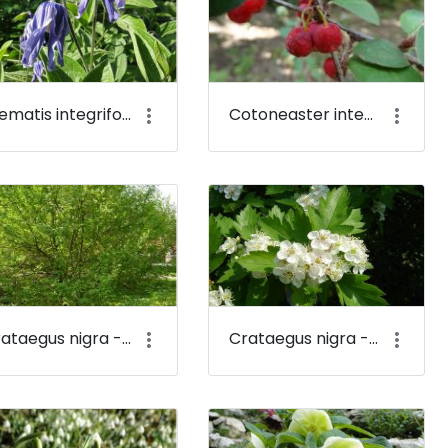
Clematis integrifolia - Réti iszalag - Budai Arborétum
Cotoneaster integerrimus - Szirti madárbirs - Budai Arborétum
Crataegus nigra - Fekete galagonya - Budai Arborétum
Crataegus nigra - Fekete galagonya (virága) - Budai Arborétum