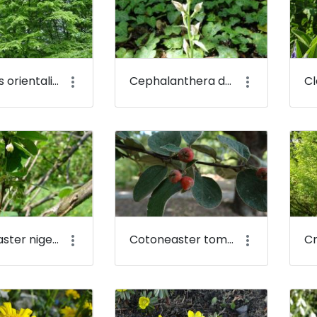
Carpinus orientalis - Keleti gyertyán - Budai Arborétum
Cephalanthera damasonium - Fehér madársisak - Budai Arborétum
Cotoneaster niger - Fekete madárbirs - Budai Arborétum
Cotoneaster tomentosus - Molyhos madárbirs - Budai Arborétum