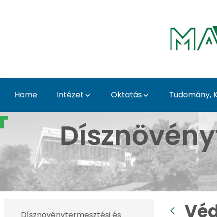
Skip to Main Content
Home
Intézet
Oktatás
Tudomány, K
Védett növények a Bud
Dísznövény
Véd
Dísznövénytermesztési és