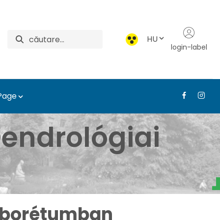
HU
login-label
 Page
i Arborétum - Médiatár
endrológiai
Arborétumban