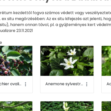
rétum kezdettől fogva számos védett vagy veszélyeztetet
 ex situ megőrzésében: Az ex situ kifejezés azt jelenti, h
 situ), hanem onnan távol, pl. a gyűjteményes kert védelmé
alizare 23.11.2021
e
ia
Amelanchier ovalis - Fanyarka - Budai Arborétum
Anemone sylvestris - Erdei szellőrózsa - Budai Arborétum