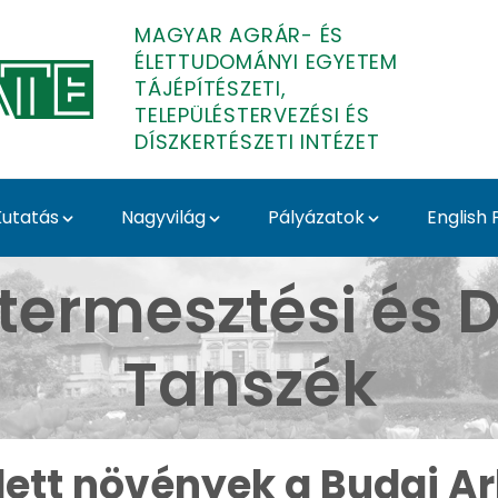
MAGYAR AGRÁR- ÉS
ÉLETTUDOMÁNYI EGYETEM
TÁJÉPÍTÉSZETI,
TELEPÜLÉSTERVEZÉSI ÉS
DÍSZKERTÉSZETI INTÉZET
utatás
Nagyvilág
Pályázatok
English
ai Arborétumban - Buda
termesztési és D
Tanszék
ett növények a Budai 