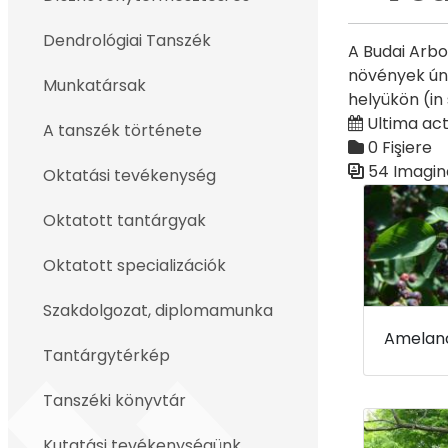
Înapoi
Dendrológiai Tanszék
A Budai Arbo
növények ún.
Munkatársak
helyükön (in
Ultima actu
A tanszék története
0 Fişiere
54 Imagin
Oktatási tevékenység
Galerie med
Oktatott tantárgyak
Oktatott specializációk
Szakdolgozat, diplomamunka
Tantárgytérkép
Tanszéki könyvtár
Kutatási tevékenységünk