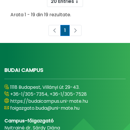
20 Entries
Arata 1 - 19 din 19 rezultate.
1
Pagina
BUDAI CAMPUS
1118 Budapest, Villányi út 29-43.
+36-1/305-7354, +36-1/305-7528
https://budaicampus.uni-mate.hu
foigazgato.buda@uni-mate.hu
Campus-főigazgató
Nyitrainé dr. Sárdy Diána