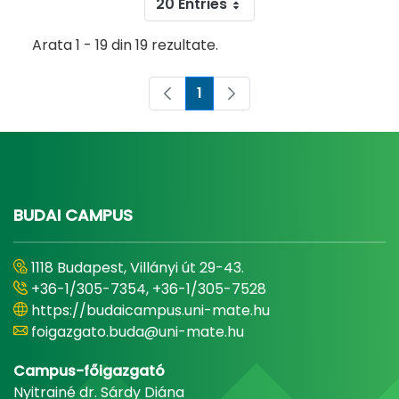
20 Entries
Arata 1 - 19 din 19 rezultate.
1
Pagina
BUDAI CAMPUS
1118 Budapest, Villányi út 29-43.
+36-1/305-7354, +36-1/305-7528
https://budaicampus.uni-mate.hu
foigazgato.buda@uni-mate.hu
Campus-főigazgató
Nyitrainé dr. Sárdy Diána