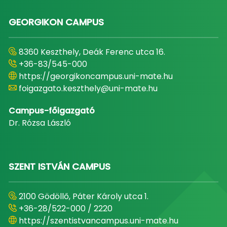
GEORGIKON CAMPUS
8360 Keszthely, Deák Ferenc utca 16.
+36-83/545-000
https://georgikoncampus.uni-mate.hu
foigazgato.keszthely@uni-mate.hu
Campus-főigazgató
Dr. Rózsa László
SZENT ISTVÁN CAMPUS
2100 Gödöllő, Páter Károly utca 1.
+36-28/522-000 / 2220
https://szentistvancampus.uni-mate.hu