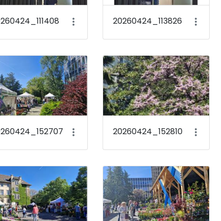
0260424_111408
20260424_113826
0260424_152707
20260424_152810