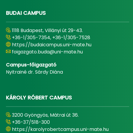
BUDAI CAMPUS
1118 Budapest, Villányi út 29-43.
+36-1/305-7354, +36-1/305-7528
https://budaicampus.uni-mate.hu
foigazgato.buda@uni-mate.hu
Campus-főigazgató
Nyitrainé dr. Sárdy Diána
KÁROLY RÓBERT CAMPUS
3200 Gyöngyös, Mátrai út 36.
+36-37/518-300
https://karolyrobertcampus.uni-mate.hu