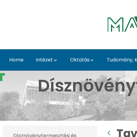
Skip to Main Content
Home
Intézet
Oktatás
Tudomány, K
Tavaszi Dísznövény Kiá
Dísznövény
Tav
Dísznövénytermesztési és