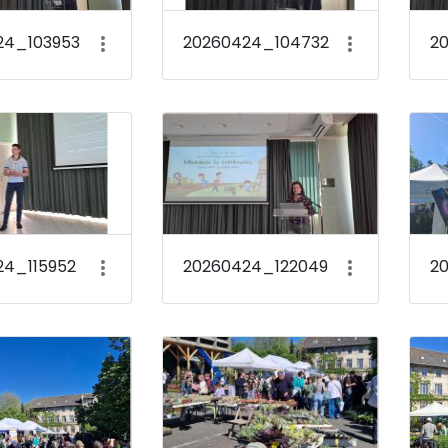
24_103953
20260424_104732
2
24_115952
20260424_122049
2