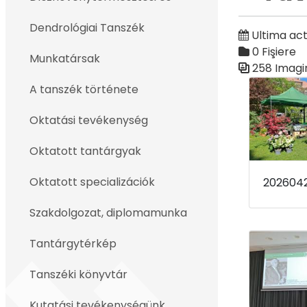
Înapoi
Dendrológiai Tanszék
Ultima act
0 Fişiere
Munkatársak
258 Imagi
Galerie med
A tanszék története
Oktatási tevékenység
Oktatott tantárgyak
Oktatott specializációk
202604
Szakdolgozat, diplomamunka
Tantárgytérkép
Tanszéki könyvtár
Kutatási tevékenységünk