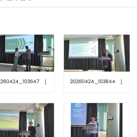
0260424_103647
20260424_103844