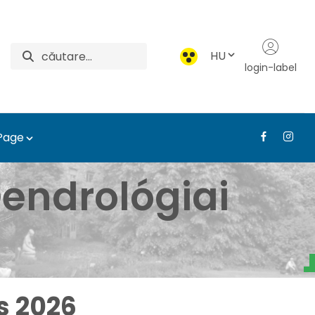
HU
login-label
 Page
borétum - Médiatár - Tá
endrológiai
s 2026