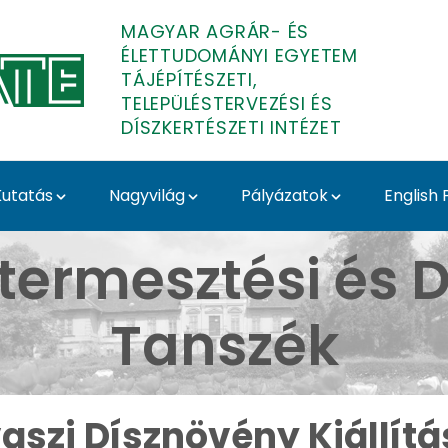
MAGYAR AGRÁR- ÉS
ÉLETTUDOMÁNYI EGYETEM
TÁJÉPÍTÉSZETI,
TELEPÜLÉSTERVEZÉSI ÉS
DÍSZKERTÉSZETI INTÉZET
utatás
Nagyvilág
Pályázatok
English
llítás 2026 - Budai Ar
termesztési és D
Tanszék
aszi Dísznövény Kiállítá