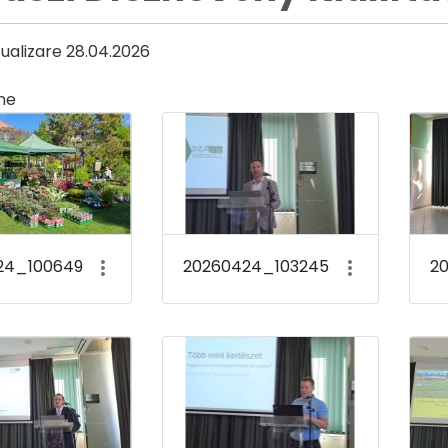
ualizare 28.04.2026
ne
ia
24_100649
20260424_103245
2