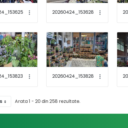
24_153625
20260424_153628
2
24_153823
20260424_153828
2
s
Arata 1 - 20 din 258 rezultate.