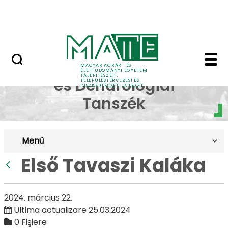
Pályázatok
Skip to Main Content
English Page
Első Tavaszi Kaláka - 
Dísznövénytermesztési
MAGYAR AGRÁR- ÉS
ÉLETTUDOMÁNYI EGYETEM
TÁJÉPÍTÉSZETI,
és Dendrológiai
TELEPÜLÉSTERVEZÉSI ÉS
DÍSZKERTÉSZETI INTÉZET
Tanszék
Menü
Első Tavaszi Kaláka
Înapoi
2024. március 22.
Ultima actualizare 25.03.2024
0 Fişiere