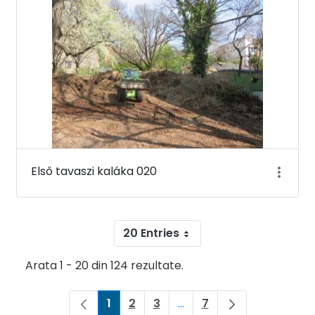
Első tavaszi kaláka 020
20 Entries
Arata 1 - 20 din 124 rezultate.
1
2
3
...
7
Pagina
Pagina
Pagina
Pagini intermediare Use 
Pagina