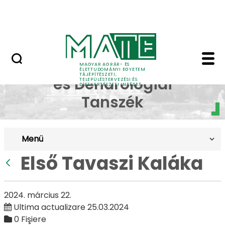
Pályázatok
Skip to Main Content
English Page
Első Tavaszi Kaláka - 
Dísznövénytermesztési
MAGYAR AGRÁR- ÉS
ÉLETTUDOMÁNYI EGYETEM
TÁJÉPÍTÉSZETI,
és Dendrológiai
TELEPÜLÉSTERVEZÉSI ÉS
DÍSZKERTÉSZETI INTÉZET
Tanszék
Menü
Első Tavaszi Kaláka
Înapoi
2024. március 22.
Ultima actualizare 25.03.2024
0 Fişiere