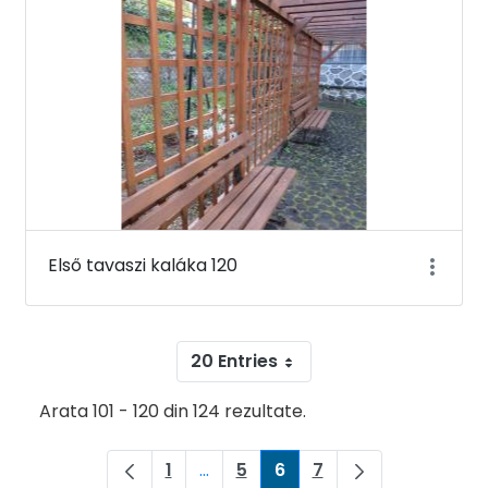
Első tavaszi kaláka 120
20 Entries
Arata 101 - 120 din 124 rezultate.
1
...
5
6
7
Pagina
Pagini intermediare Use TAB to na
Pagina
Pagina
Pagina