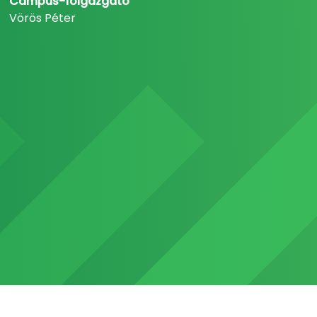
Campus-főigazgató
Vörös Péter