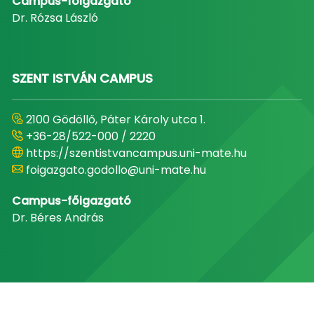
Campus-főigazgató
Dr. Rózsa László
SZENT ISTVÁN CAMPUS
2100 Gödöllő, Páter Károly utca 1.
+36-28/522-000 / 2220
https://szentistvancampus.uni-mate.hu
foigazgato.godollo@uni-mate.hu
Campus-főigazgató
Dr. Béres András