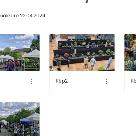
ualizare 22.04.2024
ia
Kép2
K