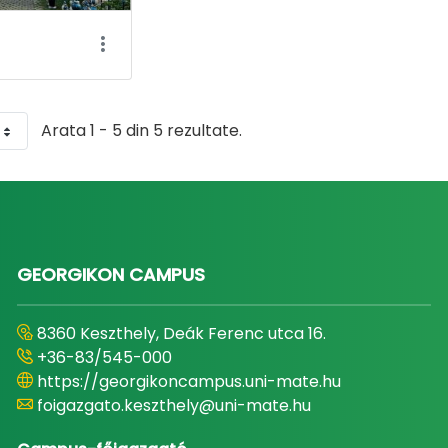
Arata 1 - 5 din 5 rezultate.
GEORGIKON CAMPUS
8360 Keszthely, Deák Ferenc utca 16.
+36-83/545-000
https://georgikoncampus.uni-mate.hu
foigazgato.keszthely@uni-mate.hu