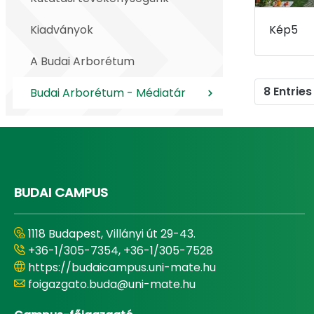
Kiadványok
Kép5
A Budai Arborétum
8 Entries
Budai Arborétum - Médiatár
BUDAI CAMPUS
1118 Budapest, Villányi út 29-43.
+36-1/305-7354, +36-1/305-7528
https://budaicampus.uni-mate.hu
foigazgato.buda@uni-mate.hu