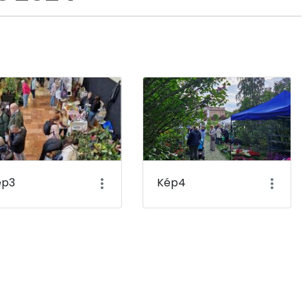
ép3
Kép4