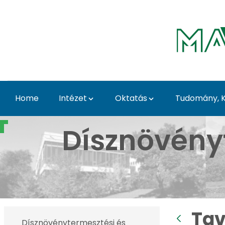
Skip to Main Content
Home
Intézet
Oktatás
Tudomány, K
Tavaszi Dísznövény Kiá
Dísznövény
Tav
Dísznövénytermesztési és