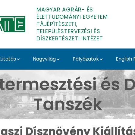
MAGYAR AGRÁR- ÉS
ÉLETTUDOMÁNYI EGYETEM
TÁJÉPÍTÉSZETI,
TELEPÜLÉSTERVEZÉSI ÉS
DÍSZKERTÉSZETI INTÉZET
utatás
Nagyvilág
Pályázatok
English
llítás 2024 - Budai Ar
termesztési és D
Tanszék
aszi Dísznövény Kiállítá