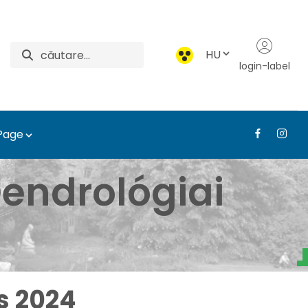
HU
login-label
 Page
borétum - Médiatár - T
endrológiai
s 2024