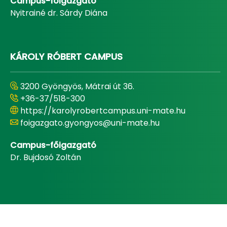
Campus-főigazgató
Nyitrainé dr. Sárdy Diána
KÁROLY RÓBERT CAMPUS
3200 Gyöngyös, Mátrai út 36.
+36-37/518-300
https://karolyrobertcampus.uni-mate.hu
foigazgato.gyongyos@uni-mate.hu
Campus-főigazgató
Dr. Bujdosó Zoltán