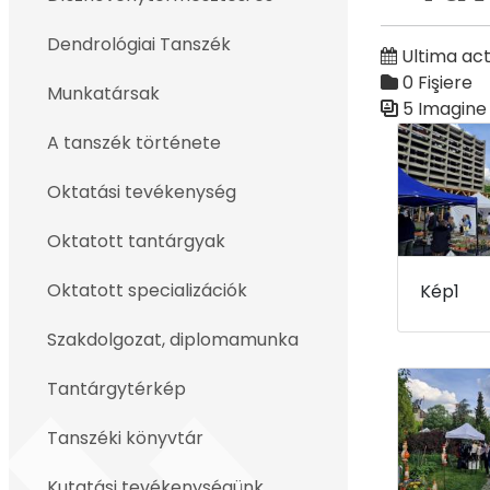
Înapoi
Dendrológiai Tanszék
Ultima act
0 Fişiere
Munkatársak
5 Imagine
Galerie med
A tanszék története
Oktatási tevékenység
Oktatott tantárgyak
Oktatott specializációk
Kép1
Szakdolgozat, diplomamunka
Tantárgytérkép
Tanszéki könyvtár
Kutatási tevékenységünk