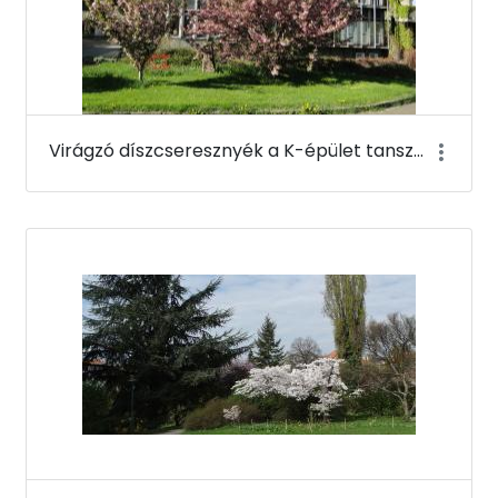
Virágzó díszcseresznyék a K-épület tanszéki szárnya mellett - Budai Arborétum