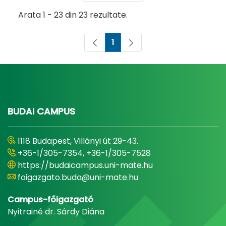
Arata 1 - 23 din 23 rezultate.
1
Pagina
BUDAI CAMPUS
1118 Budapest, Villányi út 29-43.
+36-1/305-7354, +36-1/305-7528
https://budaicampus.uni-mate.hu
foigazgato.buda@uni-mate.hu
Campus-főigazgató
Nyitrainé dr. Sárdy Diána