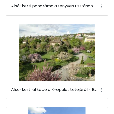
Alsó-kerti panoráma a fenyves tisztáson - Budai Arborétum
Alsó-kert látképe a K-épület tetejéről - Budai Arborétum