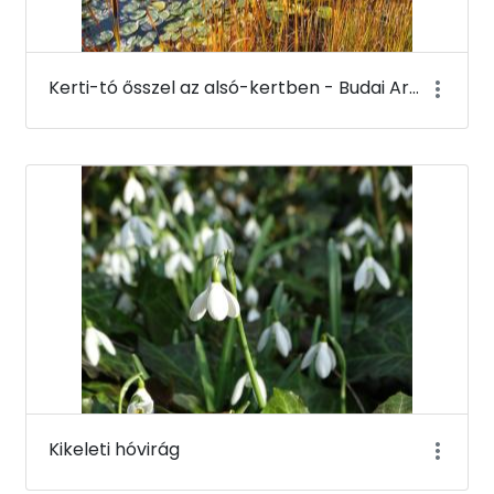
Kerti-tó ősszel az alsó-kertben - Budai Arborétum
Kikeleti hóvirág