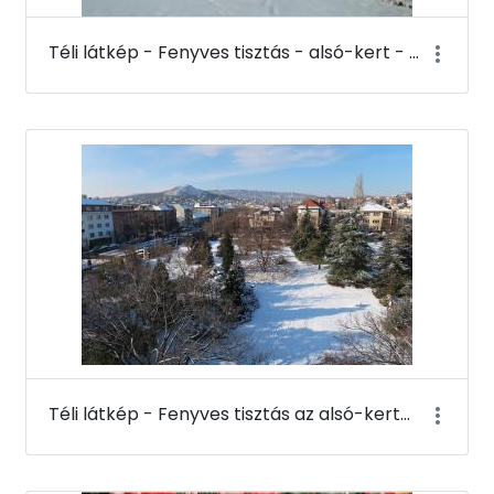
Téli látkép - Fenyves tisztás - alsó-kert - Budai Arborétum
Téli látkép - Fenyves tisztás az alsó-kertben a K-épület tetejéről - Budai Arborétum