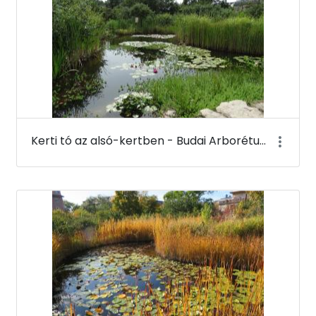
Kerti tó az alsó-kertben - Budai Arborétum