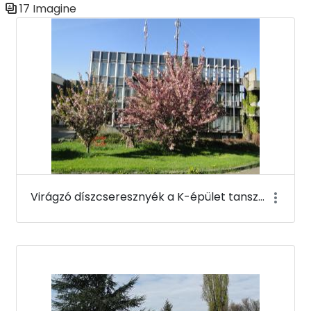
17 Imagine
Galerie media
Virágzó díszcseresznyék a K-épület tanszéki szárnya mellett - Budai Arborétum