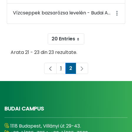
Vízcseppek bazsarózsa levelén - Budai Arborétum
20 Entries
Arata 21 - 23 din 23 rezultate.
1
2
Pagina
Pagina
BUDAI CAMPUS
1118 Budapest, Villányi út 29-43.