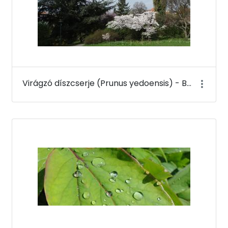
Virágzó díszcserje (Prunus yedoensis) - Budai Arborétum