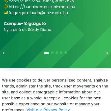
+36-1/305-7354, +36-1/305-7528
https://budaicampus.uni-mate.hu
foigazgato.buda@uni-mate.hu
Campus-főigazgató
Nyitrainé dr. Sárdy Diána
We use cookies to deliver personalized content, analyze
E-mail
Telefonkönyv
NEPTUN
E-learning
trends, administer the site, track user movements on the
site, and collect demographic information about our
Adatvédelem
user base as a whole. Accept all cookies for the best
possible experience on our website or manage your
preferences.
Visit our Privacy Policy